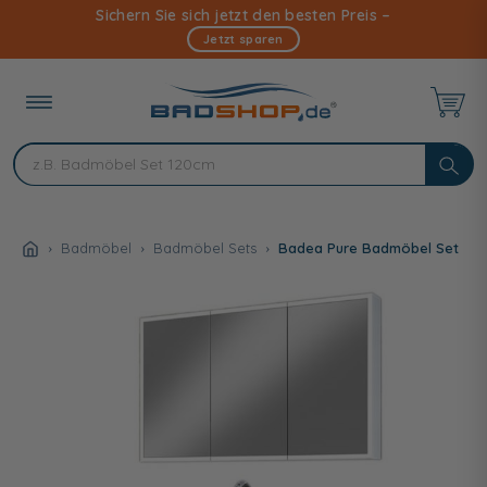
Direkt
Sichern Sie sich jetzt den besten Preis –
zum
Jetzt sparen
Inhalt
Badmöbel
Badmöbel Sets
Badea Pure Badmöbel Set