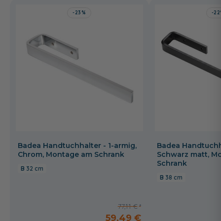
-23%
-2
Badea Handtuchhalter - 1-armig,
Badea Handtuchha
Chrom, Montage am Schrank
Schwarz matt, M
Schrank
32 cm
38 cm
77,11 €
59,49 €