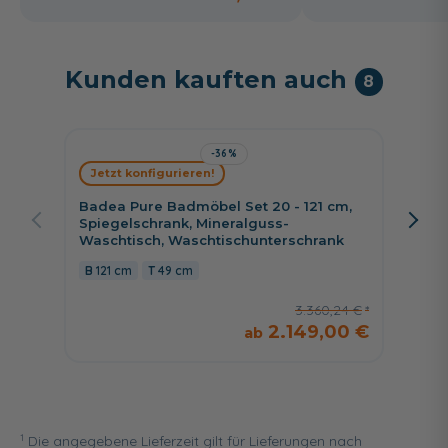
Kunden kauften auch
8
-36%
Jetzt konfigurieren!
Jetzt 
Badea Pure Badmöbel Set 20 - 121 cm,
Badea 
Spiegelschrank, Mineralguss-
Spiege
Waschtisch, Waschtischunterschrank
Wascht
121 cm
49 cm
121 c
3.360,24 €
2.149,00 €
1
Die angegebene Lieferzeit gilt für Lieferungen nach