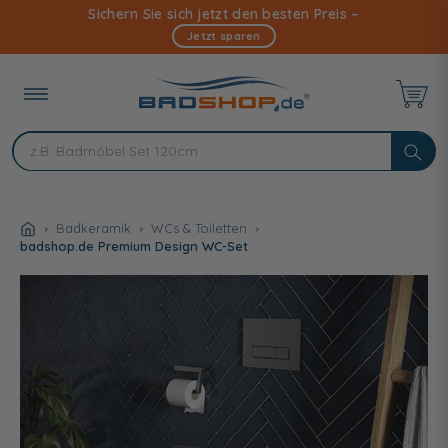
Direkt
Sichern Sie sich jetzt den besten Preis –
zum
Jetzt sparen
Inhalt
Badkeramik
WCs & Toiletten
badshop.de Premium Design WC-Set