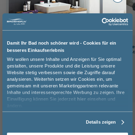
Damit Ihr Bad noch schöner wird - Cookies für ein
badshop.de Basic
Geberit Duofix Be
Schallschutzset für Wand-WC /
besseres Einkaufserlebnis
Wandanker für M
Bidet
Einzelmontage
Jetzt 50 € sparen!
Wir wollen unsere Inhalte und Anzeigen für Sie optimal
37 cm
42 cm
gestalten, unsere Produkte und die Leistung unsere
Website stetig verbessern sowie die Zugriffe darauf
Melde Sie sich hier zu unserem
analysieren. Weiterhin setzen wir Cookies ein, um
Newsletter an und sparen Sie
gemeinsam mit unseren Marketingpartnern relevante
12,50 €
50€* auf Ihre Bestellung!
Inhalte und interessengerechte Werbung zu zeigen. Ihre
7,99 €
Einwilligung können Sie jederzeit
hier
einsehen und
Vorname
ändern.
Kunden kauften auch
8
Details zeigen
Nachname