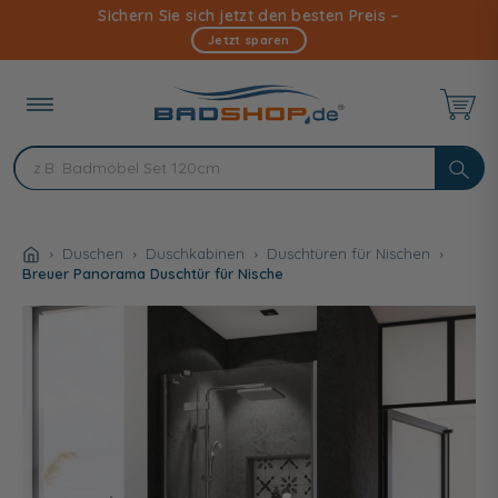
Direkt
Sichern Sie sich jetzt den besten Preis –
zum
Jetzt sparen
Inhalt
Duschen
Duschkabinen
Duschtüren für Nischen
Breuer Panorama Duschtür für Nische