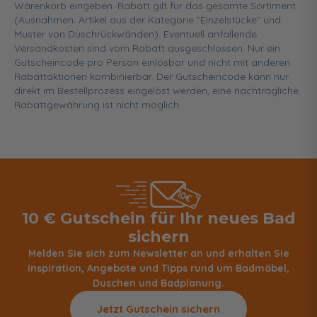
Warenkorb eingeben. Rabatt gilt für das gesamte Sortiment
(Ausnahmen: Artikel aus der Kategorie "Einzelstücke" und
Muster von Duschrückwänden). Eventuell anfallende
Versandkosten sind vom Rabatt ausgeschlossen. Nur ein
Gutscheincode pro Person einlösbar und nicht mit anderen
Rabattaktionen kombinierbar. Der Gutscheincode kann nur
direkt im Bestellprozess eingelöst werden, eine nachträgliche
Rabattgewährung ist nicht möglich.
10 € Gutschein für Ihr neues Bad
sichern
Melden Sie sich zum Newsletter an und erhalten Sie
Inspiration, Angebote und Tipps rund um Badmöbel,
Duschen und Badplanung.
Jetzt Gutschein sichern