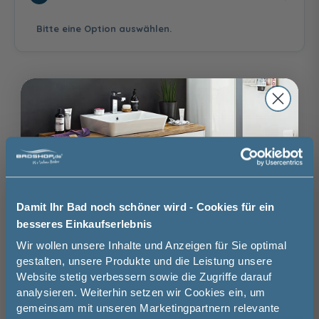
Bitte eine Option auswählen.
ohne
mit Aufmaßservice
Aufmaßservice
130,00 €
Auswahl zurücksetzen
Satiniert
Terrazzo
Bronce getönt
120,00 €
120,00 €
160,00 €
ohne
mit
Montageservice
Montageservice
Brauchen Sie Hilfe bei der Konfiguration?
356,00 €
Wir beraten Sie gern.
Damit Ihr Bad noch schöner wird - Cookies für ein
03606 / 50 77 70
besseres Einkaufserlebnis
Unsere Ausstellung besuchen
Jetzt 50 € sparen!
Wir wollen unsere Inhalte und Anzeigen für Sie optimal
Grün getönt
Calmo Nova
Dual Plus
gestalten, unsere Produkte und die Leistung unsere
160,00 €
160,00 €
175,00 €
Website stetig verbessern sowie die Zugriffe darauf
Melde Sie sich hier zu unserem
analysieren. Weiterhin setzen wir Cookies ein, um
Newsletter an und sparen Sie
gemeinsam mit unseren Marketingpartnern relevante
50€* auf Ihre Bestellung!
Basispreis
629,00 €