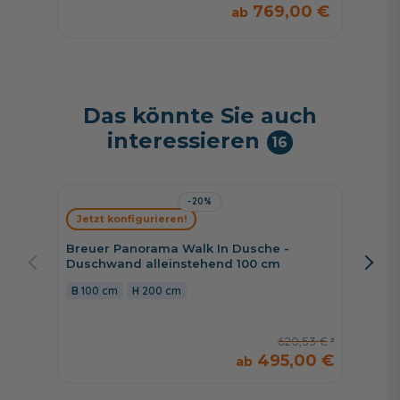
769,00 €
Das könnte Sie auch
interessieren
16
-20%
Jetzt konfigurieren!
Jetzt 
Breuer Panorama Walk In Dusche -
Breuer 
Duschwand alleinstehend 100 cm
cm Schi
rechts,
100 cm
200 cm
160 c
620,53 €
495,00 €