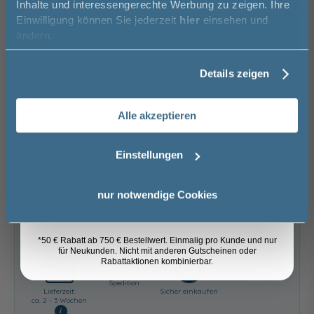
Inhalte und interessengerechte Werbung zu zeigen. Ihre
Einwilligung können Sie jederzeit
hier
einsehen und
keine Optionen mit Aufpreis ausgewählt
Vorname
ändern.
Gesamtpreis
629,00 €
Details zeigen
Versandkostenfrei innerhalb Deutschlands
Nachname
Versand ins Ausland zzgl.
Versandkosten
Alle akzeptieren
Email
−
+
Einstellungen
In den Warenkorb
Anmelden
nur notwendige Cookies
Artikel merken
*50 € Rabatt ab 750 € Bestellwert. Einmalig pro Kunde und nur
für Neukunden. Nicht mit anderen Gutscheinen oder
Rabattaktionen kombinierbar.
Spedition
Lieferzeit:
Sicher einkaufen
ca. 2 - 3 Wochen
i