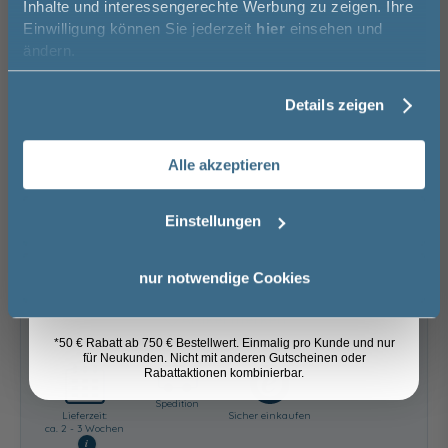
Inhalte und interessengerechte Werbung zu zeigen. Ihre
Einwilligung können Sie jederzeit
hier
einsehen und
keine Optionen mit Aufpreis ausgewählt
Vorname
ändern.
Gesamtpreis
629,00 €
Details zeigen
Versandkostenfrei innerhalb Deutschlands
Nachname
Versand ins Ausland zzgl.
Versandkosten
Alle akzeptieren
Email
−
+
Einstellungen
In den Warenkorb
Anmelden
nur notwendige Cookies
Artikel merken
*50 € Rabatt ab 750 € Bestellwert. Einmalig pro Kunde und nur
für Neukunden. Nicht mit anderen Gutscheinen oder
Rabattaktionen kombinierbar.
Spedition
Lieferzeit:
Sicher einkaufen
ca. 2 - 3 Wochen
i