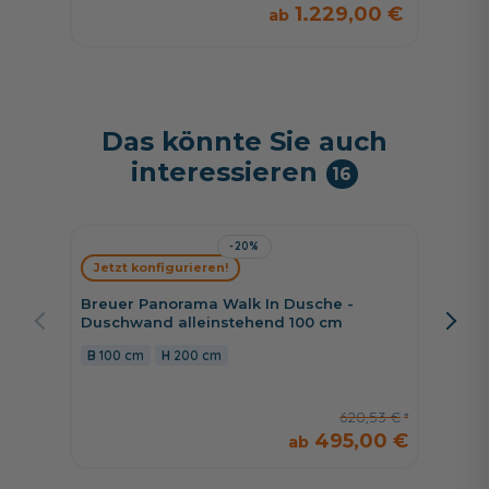
1.229,00 €
Das könnte Sie auch
interessieren
16
-20%
Jetzt konfigurieren!
Jetzt 
Breuer Panorama Walk In Dusche -
Breuer 
Duschwand alleinstehend 100 cm
cm Schi
rechts,
100 cm
200 cm
160 c
620,53 €
495,00 €