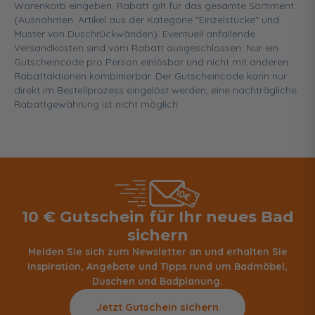
Warenkorb eingeben. Rabatt gilt für das gesamte Sortiment
(Ausnahmen: Artikel aus der Kategorie "Einzelstücke" und
Muster von Duschrückwänden). Eventuell anfallende
Versandkosten sind vom Rabatt ausgeschlossen. Nur ein
Gutscheincode pro Person einlösbar und nicht mit anderen
Rabattaktionen kombinierbar. Der Gutscheincode kann nur
direkt im Bestellprozess eingelöst werden, eine nachträgliche
Rabattgewährung ist nicht möglich.
10 € Gutschein für Ihr neues Bad
sichern
Melden Sie sich zum Newsletter an und erhalten Sie
Inspiration, Angebote und Tipps rund um Badmöbel,
Duschen und Badplanung.
Jetzt Gutschein sichern