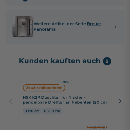
Weitere Artikel der Serie
Breuer
Panorama
Kunden kauften auch
8
-20%
Jetzt konfigurieren!
Jetzt 
HSK K2P Duschtür für Nische -
HSK Ex
pendelbare Drehtür an Nebenteil 120 cm
Drehtü
120 cm
200 cm
100 
1.542,77 €