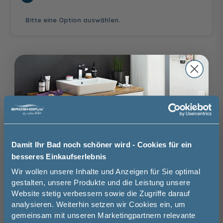
Bitte eine Option auswählen.
ohne
mit Aufmaßservice
Aufmaßservice
130,00 €
Auswahl zurücksetzen
Satiniert
Terrazzo
Bronce getönt
120,00 €
120,00 €
160,00 €
ohne
mit
Montageservice
Montageservice
Brauchen Sie Hilfe bei der Konfiguration?
356,00 €
Wir beraten Sie gern.
Damit Ihr Bad noch schöner wird - Cookies für ein
03606 / 50 77 70
besseres Einkaufserlebnis
Unsere Ausstellung besuchen
Jetzt 50 € sparen!
Wir wollen unsere Inhalte und Anzeigen für Sie optimal
Grün getönt
Calmo Nova
Dual Plus
gestalten, unsere Produkte und die Leistung unsere
160,00 €
160,00 €
175,00 €
Website stetig verbessern sowie die Zugriffe darauf
Melde Sie sich hier zu unserem
analysieren. Weiterhin setzen wir Cookies ein, um
Newsletter an und sparen Sie
gemeinsam mit unseren Marketingpartnern relevante
50€* auf Ihre Bestellung!
Basispreis
629,00 €