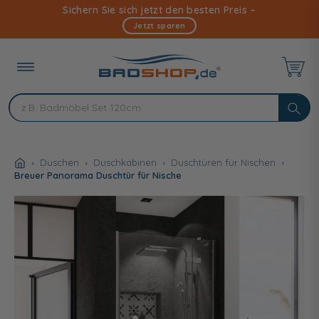
Direkt
Sichern Sie sich jetzt den besten Preis –
zum
Jetzt sparen
Inhalt
Duschen
Duschkabinen
Duschtüren für Nischen
Breuer Panorama Duschtür für Nische