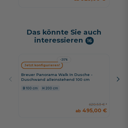
Das könnte Sie auch
interessieren
16
-20%
Jetzt konfigurieren!
Jetzt 
Breuer Panorama Walk In Dusche -
Breuer 
Duschwand alleinstehend 100 cm
cm Schi
rechts,
100 cm
200 cm
160 c
620,53 €
495,00 €