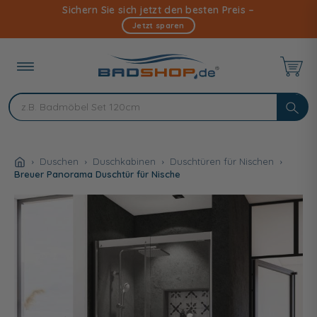
Direkt
Sichern Sie sich jetzt den besten Preis –
zum
Jetzt sparen
Inhalt
Duschen
Duschkabinen
Duschtüren für Nischen
Breuer Panorama Duschtür für Nische