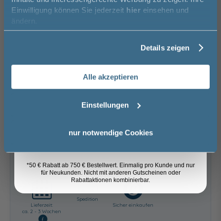
Einwilligung können Sie jederzeit
hier
einsehen und
keine Optionen mit Aufpreis ausgewählt
Vorname
ändern.
Gesamtpreis
929,00 €
Details zeigen
Nachname
Versandkostenfrei innerhalb Deutschlands
Versand ins Ausland zzgl.
Versandkosten
Alle akzeptieren
Email
−
+
Einstellungen
In den Warenkorb
Anmelden
nur notwendige Cookies
Artikel merken
*50 € Rabatt ab 750 € Bestellwert. Einmalig pro Kunde und nur
für Neukunden. Nicht mit anderen Gutscheinen oder
Rabattaktionen kombinierbar.
Spedition
Lieferzeit:
Sicher einkaufen
ca. 2 - 3 Wochen
i