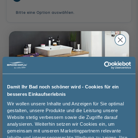
50,00 €
Bitte eine Option auswählen.
ohne
mit Aufmaßservice
Aufmaßservice
130,00 €
Auswahl zurücksetzen
Satiniert
Terrazzo
Bronce getönt
120,00 €
120,00 €
160,00 €
ohne
mit
Montageservice
Montageservice
Brauchen Sie Hilfe bei der Konfiguration?
356,00 €
Wir beraten Sie gern.
Damit Ihr Bad noch schöner wird - Cookies für ein
03606 / 50 77 70
besseres Einkaufserlebnis
Jetzt 50 € sparen!
Wir wollen unsere Inhalte und Anzeigen für Sie optimal
Unsere Ausstellung besuchen
Dual Plus
gestalten, unsere Produkte und die Leistung unsere
175,00 €
Website stetig verbessern sowie die Zugriffe darauf
Melde Sie sich hier zu unserem
analysieren. Weiterhin setzen wir Cookies ein, um
Newsletter an und sparen Sie
gemeinsam mit unseren Marketingpartnern relevante
50€* auf Ihre Bestellung!
Basispreis
929,00 €
Inhalte und interessengerechte Werbung zu zeigen. Ihre