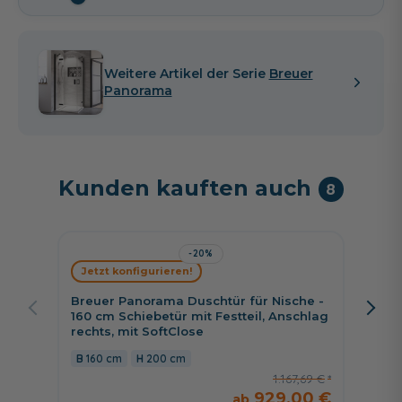
Weitere Artikel der Serie
Breuer
Panorama
Kunden kauften auch
8
-20%
Jetzt konfigurieren!
Jetzt 
Breuer Panorama Duschtür für Nische -
HSK Ex
160 cm Schiebetür mit Festteil, Anschlag
Drehtü
rechts, mit SoftClose
80 c
160 cm
200 cm
1.167,69 €
929,00 €