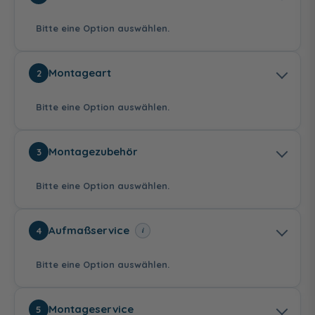
Bitte eine Option auswählen.
Montageart
2
Bitte eine Option auswählen.
Klarglas
Klarglas mit CER+
Bella C
Montagezubehör
3
Beschichtung
120,00 €
50,00 €
Bitte eine Option auswählen.
auf Duschwanne
bodeneben
Aufmaßservice
i
4
Bitte eine Option auswählen.
Grau getönt
Intima
Mastercarré
ohne Keil
Keil
120,00 €
120,00 €
120,00 €
Montageservice
5