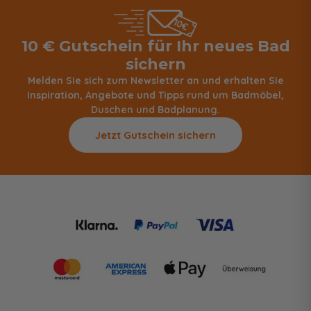
10 € Gutschein für Ihr neues Bad
sichern
Melden Sie sich zum Newsletter an und erhalten Sie
Inspiration, Angebote und Tipps rund um Badmöbel,
Duschen und Badplanung.
Jetzt Gutschein sichern