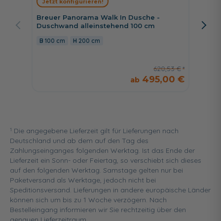
Jetzt konfigurieren!
Jetzt 
Breuer Panorama Walk In Dusche -
Breuer 
Duschwand alleinstehend 100 cm
cm Schi
rechts,
100 cm
200 cm
160 c
620,53 €
495,00 €
1
Die angegebene Lieferzeit gilt für Lieferungen nach
Deutschland und ab dem auf den Tag des
Zahlungseinganges folgenden Werktag. Ist das Ende der
Lieferzeit ein Sonn- oder Feiertag, so verschiebt sich dieses
auf den folgenden Werktag. Samstage gelten nur bei
Paketversand als Werktage, jedoch nicht bei
Speditionsversand. Lieferungen in andere europäische Länder
können sich um bis zu 1 Woche verzögern. Nach
Bestelleingang informieren wir Sie rechtzeitig über den
genauen Lieferzeitraum.