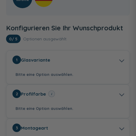
Konfigurieren Sie Ihr Wunschprodukt
Optionen ausgewählt
0
/ 5
Glasvariante
1
Bitte eine Option auswählen.
Profilfarbe
i
2
Bitte eine Option auswählen.
Klarglas
Klarglas mit CER+
Bella C
Montageart
3
Beschichtung
239,00 €
100,00 €