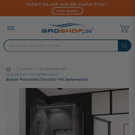
Direkt
Sichern Sie sich jetzt den besten Preis –
zum
Jetzt sparen
Inhalt
Duschen
Duschkabinen
Duschtüren mit Seitenwand
Breuer Panorama Duschtür mit Seitenwand