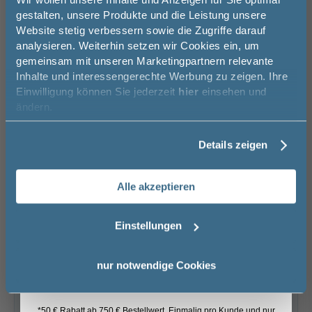
Jetzt 50 € sparen!
Wir beraten Sie gern.
gestalten, unsere Produkte und die Leistung unsere
Website stetig verbessern sowie die Zugriffe darauf
03606 / 50 77 70
Melde Sie sich hier zu unserem
analysieren. Weiterhin setzen wir Cookies ein, um
Newsletter an und sparen Sie
gemeinsam mit unseren Marketingpartnern relevante
50€* auf Ihre Bestellung!
Unsere Ausstellung besuchen
Inhalte und interessengerechte Werbung zu zeigen. Ihre
Grün getönt
Calmo Nova
Dual Plus
319,00 €
319,00 €
349,00 €
Einwilligung können Sie jederzeit
hier
einsehen und
Vorname
ändern.
Basispreis
1.079,00 €
Details zeigen
Nachname
keine Optionen mit Aufpreis ausgewählt
Alle akzeptieren
Gesamtpreis
1.079,00 €
Email
Versandkostenfrei innerhalb Deutschlands
Einstellungen
Versand ins Ausland zzgl.
Versandkosten
Anmelden
nur notwendige Cookies
−
+
*50 € Rabatt ab 750 € Bestellwert. Einmalig pro Kunde und nur