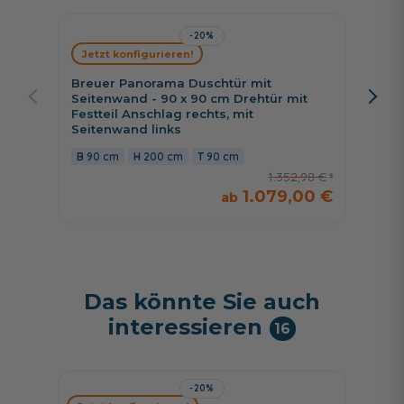
-20%
Jetzt konfigurieren!
Jetzt 
Breuer Panorama Duschtür mit
Breuer
Seitenwand - 90 x 90 cm Drehtür mit
Seiten
Festteil Anschlag rechts, mit
Anschl
Seitenwand links
90 c
90 cm
200 cm
90 cm
1.352,98 €
1.079,00 €
Das könnte Sie auch
interessieren
16
-20%