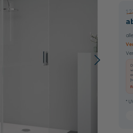
1.
all
Ve
Ver
D
w
a
M
R
* U
−