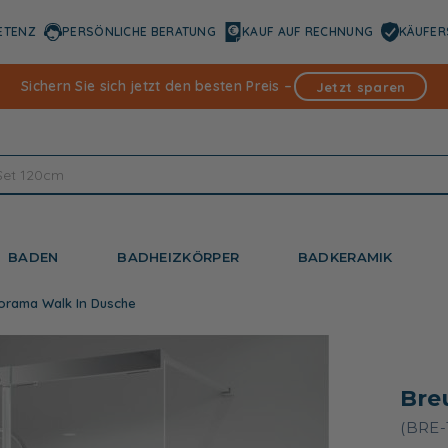
ETENZ
PERSÖNLICHE BERATUNG
KAUF AUF RECHNUNG
KÄUFER
Sichern Sie sich jetzt den besten Preis –
Jetzt sparen
BADEN
BADHEIZKÖRPER
BADKERAMIK
orama Walk In Dusche
Bre
(BRE-