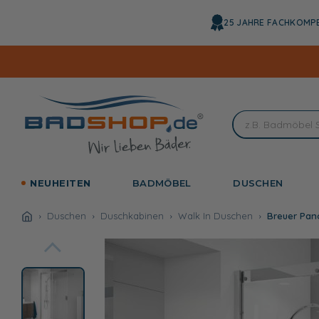
Direkt
zum
25 JAHRE FACHKOMP
Inhalt
NEUHEITEN
BADMÖBEL
DUSCHEN
Duschen
Duschkabinen
Walk In Duschen
Breuer Pan