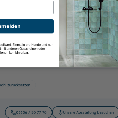
Grau getönt
Intima
Mastercarré
Satiniert
120,00 €
120,00 €
120,00 €
120,00 €
nmelden
tellwert. Einmalig pro Kunde und nur
t mit anderen Gutscheinen oder
tionen kombinierbar.
Dual Plus
175,00 €
ahl zurücksetzen
03606 / 50 77 70
Unsere Ausstellung besuchen