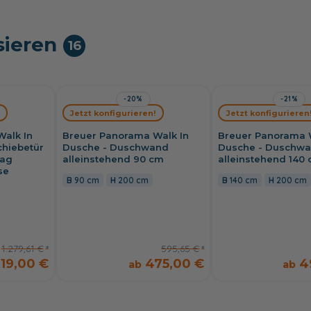
sieren
16
-20%
-21%
Jetzt konfigurieren!
Jetzt konfigurieren
alk In
Breuer Panorama Walk In
Breuer Panorama 
chiebetür
Dusche - Duschwand
Dusche - Duschw
lag
alleinstehend 90 cm
alleinstehend 140
se
90 cm
200 cm
140 cm
200 cm
1.279,61 €
595,65 €
019,00 €
475,00 €
4