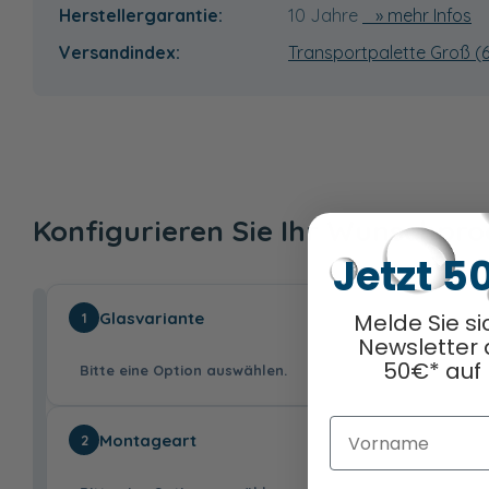
Herstellergarantie:
10 Jahre
» mehr Infos
Versandindex:
Transportpalette Groß (
Konfigurieren Sie Ihr Wunschpr
Jetzt 5
Glasvariante
Melde Sie si
1
Newsletter 
50€* auf 
Bitte eine Option auswählen.
Vorname
Montageart
2