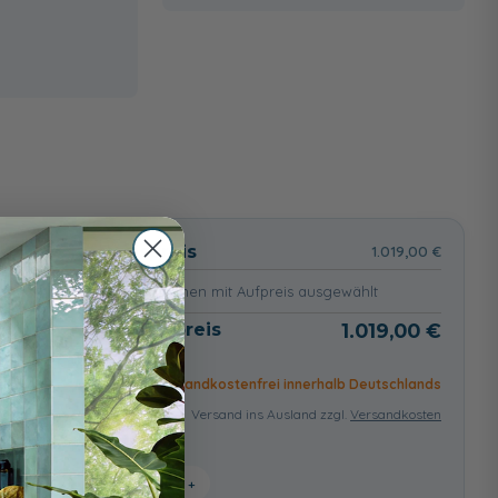
wählt
Basispreis
1.019,00 €
keine Optionen mit Aufpreis ausgewählt
Gesamtpreis
1.019,00 €
Versandkostenfrei innerhalb Deutschlands
Versand ins Ausland zzgl.
Versandkosten
−
+