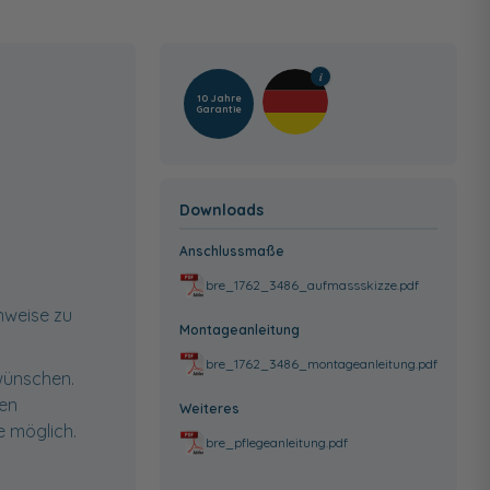
10 Jahre
Garantie
Downloads
Anschlussmaße
bre_1762_3486_aufmassskizze.pdf
inweise zu
Montageanleitung
bre_1762_3486_montageanleitung.pdf
wünschen.
ten
Weiteres
 möglich.
bre_pflegeanleitung.pdf