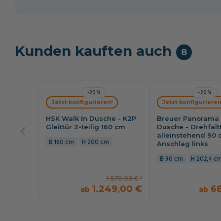
Kunden kauften auch
8
-20%
-20%
Jetzt konfigurieren!
Jetzt konfigurieren
HSK Walk In Dusche - K2P
Breuer Panorama 
Gleittür 2-teilig 160 cm
Dusche - Drehfalt
alleinstehend 90 
160 cm
200 cm
Anschlag links
90 cm
202,4 c
1.570,08 €
1.249,00 €
6