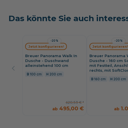
Das könnte Sie auch interes
-20%
-20%
Jetzt konfigurieren!
Jetzt konfigurieren!
Breuer Panorama Walk In
Breuer Panorama W
Dusche - Duschwand
Dusche - 160 cm S
alleinstehend 100 cm
mit Festteil, Ansch
rechts, mit SoftClo
100 cm
200 cm
160 cm
200 cm
620,53 €
495,00 €
1.