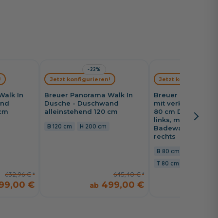
-22%
-20%
!
Jetzt konfigurieren!
Jetzt konfigurieren
Walk In
Breuer Panorama Walk In
Breuer Panorama 
and
Dusche - Duschwand
mit verk. Seitenwa
 cm
alleinstehend 120 cm
80 cm Drehfalttür
links, mit
120 cm
200 cm
Badewannenseit
rechts
80 cm
202,4 c
80 cm
632,96 €
645,40 €
99,00 €
499,00 €
1.