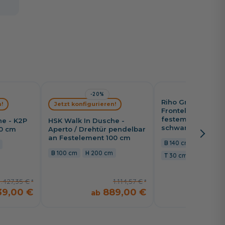
-20%
-26%
Riho Grid Walk In
!
Jetzt konfigurieren!
Frontelement 140
festem Seitenteil
he - K2P
HSK Walk In Dusche -
schwarz-matt
20 cm
Aperto / Drehtür pendelbar
an Festelement 100 cm
140 cm
200 c
100 cm
200 cm
30 cm
1.427,35 €
1.114,57 €
139,00 €
889,00 €
8