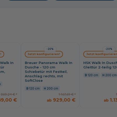
-20%
-20%
!
Jetzt konfigurieren!
Jetzt konfigurieren
Walk In
Breuer Panorama Walk In
HSK Walk In Dusc
tür
Dusche - 120 cm
Gleittür 2-teilig 1
cm,
Schiebetür mit Festteil,
120 cm
200 cm
Anschlag rechts, mit
SoftClose
m
120 cm
200 cm
869,24 €
1.167,69 €
89,00 €
929,00 €
1.