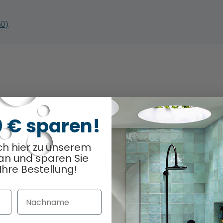
60)
odukt
Optionen ausge
0
/ 4
0 € sparen!
ch hier zu unserem
an und sparen Sie
Ihre Bestellung!
Nachname