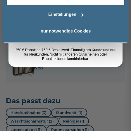
Artikel merken
Email
Einstellungen
Spedition
Anmelden
Lieferzeit:
Vormontierte
Sicher einkaufen
nur notwendige Cookies
ca. 8 - 10 Wochen
Möbel
i
*50 € Rabatt ab 750 € Bestellwert. Einmalig pro Kunde und nur
für Neukunden. Nicht mit anderen Gutscheinen oder
Rabattaktionen kombinierbar.
Weitere Artikel der Serie
Burgbad
Iveo
Das passt dazu
Handtuchhalter (3)
Standventil (1)
Waschtischarmatur (2)
Reiniger (1)
Lupenspiegel (1)
Raumsparsiphon (1)