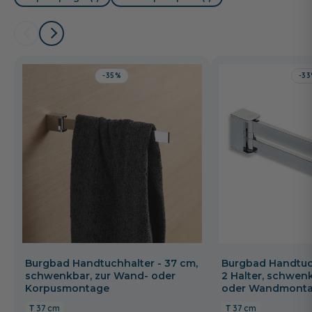
-35%
-3
Burgbad Handtuchhalter - 37 cm,
Burgbad Handtuch
schwenkbar, zur Wand- oder
2 Halter, schwen
Korpusmontage
oder Wandmonta
37 cm
37 cm