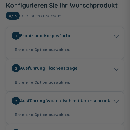
Konfigurieren Sie Ihr Wunschprodukt
Optionen ausgewählt
0
/ 5
Front- und Korpusfarbe
1
Bitte eine Option auswählen.
Ausführung Flächenspiegel
2
Bitte eine Option auswählen.
Weiß Hochglanz
Eiche Dekor
Eiche Dekor
Ausführung Waschtisch mit Unterschrank
3
Cashmere
Flanelle
Bitte eine Option auswählen.