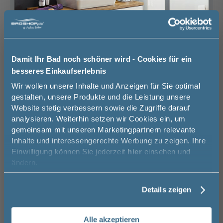
Unsere Ausstellung besuchen
Damit Ihr Bad noch schöner wird - Cookies für ein
Basispreis
759,00 €
besseres Einkaufserlebnis
keine Optionen mit Aufpreis ausgewählt
Jetzt 50 € sparen!
Wir wollen unsere Inhalte und Anzeigen für Sie optimal
Gesamtpreis
759,00 €
gestalten, unsere Produkte und die Leistung unsere
Website stetig verbessern sowie die Zugriffe darauf
Melde Sie sich hier zu unserem
analysieren. Weiterhin setzen wir Cookies ein, um
Newsletter an und sparen Sie
Versandkostenfrei innerhalb Deutschlands
gemeinsam mit unseren Marketingpartnern relevante
50€* auf Ihre Bestellung!
Versand ins Ausland zzgl.
Versandkosten
Inhalte und interessengerechte Werbung zu zeigen. Ihre
Einwilligung können Sie jederzeit
hier
einsehen und
Vorname
ändern.
−
+
Details zeigen
In den Warenkorb
Nachname
Alle akzeptieren