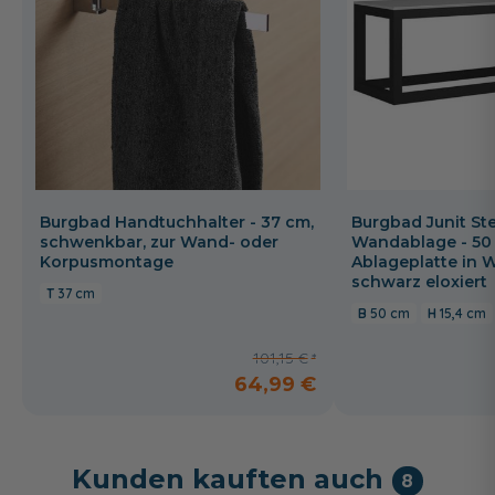
Burgbad Handtuchhalter - 37 cm,
Burgbad Junit St
schwenkbar, zur Wand- oder
Wandablage - 50 
Korpusmontage
Ablageplatte in 
schwarz eloxiert
37 cm
50 cm
15,4 cm
101,15 €
64,99 €
Kunden kauften auch
8