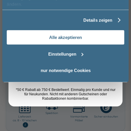
Vorname
keine Optionen mit Aufpreis ausgewählt
ändern.
Gesamtpreis
2.299,00 €
Details zeigen
Nachname
Versandkostenfrei innerhalb Deutschlands
Versand ins Ausland zzgl.
Versandkosten
Alle akzeptieren
Email
Einstellungen
−
+
Anmelden
In den Warenkorb
nur notwendige Cookies
Artikel merken
*50 € Rabatt ab 750 € Bestellwert. Einmalig pro Kunde und nur
für Neukunden. Nicht mit anderen Gutscheinen oder
Rabattaktionen kombinierbar.
Spedition
Lieferzeit:
Vormontierte
Sicher einkaufen
ca. 8 - 10 Wochen
Möbel
i