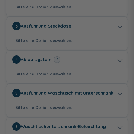
Bitte eine Option auswählen.
Weiß Hochglanz
Eiche Dekor
Eiche Dekor
Ausführung Steckdose
3
Cashmere
Flanelle
Bitte eine Option auswählen.
ohne
LED - 5 Watt
Ablaufsystem
i
4
87,00 €
Bitte eine Option auswählen.
Eiche Dekor Urban
Standardausführung
Schweizer
Ausführung Waschtisch mit Unterschrank
5
Ausführung
102,00 €
Bitte eine Option auswählen.
Clean Flow Siphon
Clean Flow Siphon
Waschtischunterschrank-Beleuchtung
6
mit
mit Push-to-Open
Permanentablauf
und