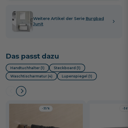
Weitere Artikel der Serie
Burgbad
Junit
Das passt dazu
Handtuchhalter (1)
Steckboard (1)
Waschtischarmatur (4)
Lupenspiegel (1)
-35%
-3