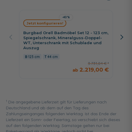
-40%
Jetzt konfigurieren!
Jetzt 
Burgbad Orell Badmöbel Set 12 - 123 cm,
Nobili
Spiegelschrank, Mineralguss-Doppel-
Spiege
WT, Unterschrank mit Schublade und
Wascht
Auszug
140,3
123 cm
44 cm
3.731,84 €
2.219,00 €
1
Die angegebene Lieferzeit gilt für Lieferungen nach
Deutschland und ab dem auf den Tag des
Zahlungseinganges folgenden Werktag. Ist das Ende der
Lieferzeit ein Sonn- oder Feiertag, so verschiebt sich dieses
auf den folgenden Werktag. Samstage gelten nur bei
Paketversand als Werktage, jedoch nicht bei