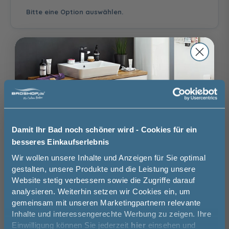
Überlaufschutz
Bitte eine Option auswählen.
39,99 €
Becken links
Becken links, mit
Waschtisch-
Beleuchtung 2 x 0,7
Auswahl zurücksetzen
Watt
87,00 €
Raumschaltung
Raumschaltung
nicht erforderlich
und Touch-
Brauchen Sie Hilfe bei der Konfiguration?
Schalter
Wir beraten Sie gern.
96,00 €
Damit Ihr Bad noch schöner wird - Cookies für ein
03606 / 50 77 70
besseres Einkaufserlebnis
Jetzt 50 € sparen!
Wir wollen unsere Inhalte und Anzeigen für Sie optimal
Unsere Ausstellung besuchen
gestalten, unsere Produkte und die Leistung unsere
Website stetig verbessern sowie die Zugriffe darauf
Melde Sie sich hier zu unserem
analysieren. Weiterhin setzen wir Cookies ein, um
Newsletter an und sparen Sie
gemeinsam mit unseren Marketingpartnern relevante
50€* auf Ihre Bestellung!
Inhalte und interessengerechte Werbung zu zeigen. Ihre
Basispreis
2.299,00 €
Einwilligung können Sie jederzeit
hier
einsehen und