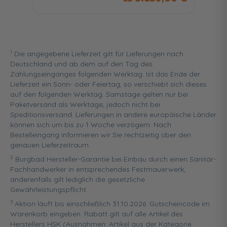
Hochglanz
Hochglanz
Hochglanz
1
Die angegebene Lieferzeit gilt für Lieferungen nach
Anthrazit
Schwarz
Deutschland und ab dem auf den Tag des
Hochglanz
Hochglanz
Zahlungseinganges folgenden Werktag. Ist das Ende der
Lieferzeit ein Sonn- oder Feiertag, so verschiebt sich dieses
Dunkelgrau
Anthrazit
Schwarz
auf den folgenden Werktag. Samstage gelten nur bei
Hochglanz
Hochglanz
Hochglanz
Paketversand als Werktage, jedoch nicht bei
Speditionsversand. Lieferungen in andere europäische Länder
können sich um bis zu 1 Woche verzögern. Nach
Bestelleingang informieren wir Sie rechtzeitig über den
genauen Lieferzeitraum.
2
Burgbad Hersteller-Garantie bei Einbau durch einen Sanitär-
Fachhandwerker in entsprechendes Festmauerwerk,
anderenfalls gilt lediglich die gesetzliche
Gewährleistungspflicht.
3
Aktion läuft bis einschließlich 31.10.2026. Gutscheincode im
Warenkorb eingeben. Rabatt gilt auf alle Artikel des
Herstellers HSK (Ausnahmen: Artikel aus der Kategorie