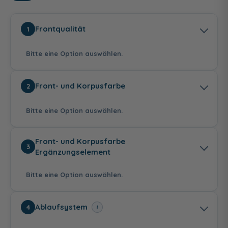
Frontqualität
1
Bitte eine Option auswählen.
Front- und Korpusfarbe
2
Bitte eine Option auswählen.
Melamin
Acryl Hochglanz
Mehrfachlackierung,
Front- und Korpusfarbe
3
Matt
511,00 €
Ergänzungselement
511,00 €
Bitte eine Option auswählen.
Weiß Matt
Basaltgrau Matt
Veloursgrau Matt
Ablaufsystem
i
4