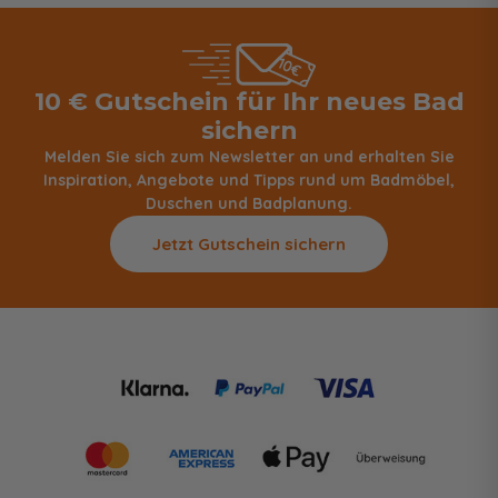
10 € Gutschein für Ihr neues Bad
sichern
Melden Sie sich zum Newsletter an und erhalten Sie
Inspiration, Angebote und Tipps rund um Badmöbel,
Duschen und Badplanung.
Jetzt Gutschein sichern