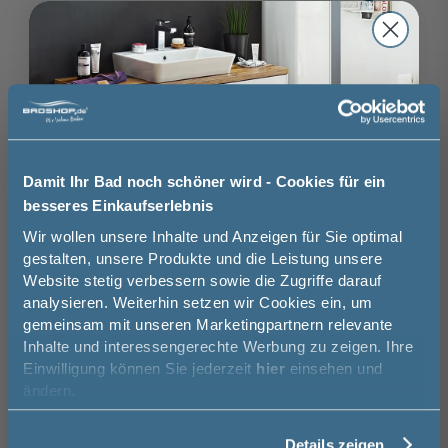
Kunden kauften auch
8
NEU
-40%
Burgbad Fiumo 2.0 Handtuchhalter - 35
Burgba
cm, Weiß Matt, aus Metall, zur seitlichen
LED-Be
Montage am Waschtischunterschrank
Chrom
35 cm
3 cm
6,5 cm
39,1 
Damit Ihr Bad noch schöner wird - Cookies für ein
99,96 €
besseres Einkaufserlebnis
59,99 €
Jetzt 50 € sparen!
Wir wollen unsere Inhalte und Anzeigen für Sie optimal
gestalten, unsere Produkte und die Leistung unsere
Website stetig verbessern sowie die Zugriffe darauf
Melde Sie sich hier zu unserem
analysieren. Weiterhin setzen wir Cookies ein, um
Newsletter an und sparen Sie
Das könnte Sie auch
gemeinsam mit unseren Marketingpartnern relevante
50€* auf Ihre Bestellung!
Inhalte und interessengerechte Werbung zu zeigen. Ihre
interessieren
16
Einwilligung können Sie jederzeit
hier
einsehen und
Vorname
ändern.
-34%
Burgbad Handtuchhalter - 40,5 cm, zur
Burgbad
Details zeigen