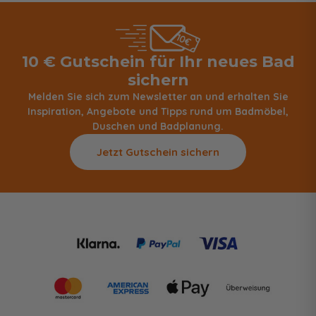
10 € Gutschein für Ihr neues Bad
sichern
Melden Sie sich zum Newsletter an und erhalten Sie
Inspiration, Angebote und Tipps rund um Badmöbel,
Duschen und Badplanung.
Jetzt Gutschein sichern