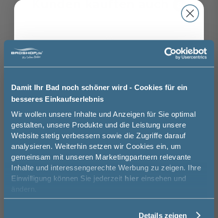
Kunden kauften auch
8
-34%
Burgbad Handtuchhalter - 40,5 cm, zur
Burgba
Montage am Waschtischunterschrank
Schwar
oder an der Wand
33,5 
40,5 cm
Damit Ihr Bad noch schöner wird - Cookies für ein
127,33 €
83,49 €
besseres Einkaufserlebnis
Jetzt 50 € sparen!
Wir wollen unsere Inhalte und Anzeigen für Sie optimal
gestalten, unsere Produkte und die Leistung unsere
Website stetig verbessern sowie die Zugriffe darauf
Melde Sie sich hier zu unserem
analysieren. Weiterhin setzen wir Cookies ein, um
Newsletter an und sparen Sie
Das könnte Sie auch
gemeinsam mit unseren Marketingpartnern relevante
50€* auf Ihre Bestellung!
interessieren
Inhalte und interessengerechte Werbung zu zeigen. Ihre
16
Einwilligung können Sie jederzeit
hier
einsehen und
Vorname
ändern.
-35%
Burgbad Handtuchhalter - 35 cm, zur
Burgbad
Details zeigen