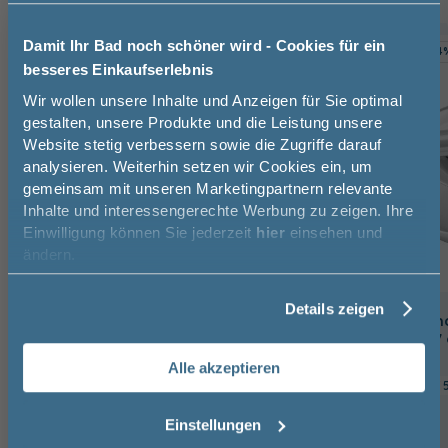
Damit Ihr Bad noch schöner wird - Cookies für ein
TOPSELLER
-9%
-4
besseres Einkaufserlebnis
Jetzt 50 € sparen!
Wir wollen unsere Inhalte und Anzeigen für Sie optimal
gestalten, unsere Produkte und die Leistung unsere
Website stetig verbessern sowie die Zugriffe darauf
Melde Sie sich hier zu unserem
analysieren. Weiterhin setzen wir Cookies ein, um
Newsletter an und sparen Sie
gemeinsam mit unseren Marketingpartnern relevante
50€* auf Ihre Bestellung!
Inhalte und interessengerechte Werbung zu zeigen. Ihre
Einwilligung können Sie jederzeit
hier
einsehen und
Vorname
ändern.
Details zeigen
Nachname
Puris Raumsparsiphon /
Fackelmann Hand
Geruchsverschluss Ablauf aus
Doppelhaken - 7 
Kunststoff - Nennweite 40 mm
verchromt
Alle akzeptieren
7 cm
6 cm
Email
Einstellungen
25,84 €