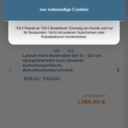
23,49 €
Anmelden
nur notwendige Cookies
Kunden kauften auch
*50 € Rabatt ab 750 € Bestellwert. Einmalig pro Kunde und nur
8
für Neukunden. Nicht mit anderen Gutscheinen oder
Rabattaktionen kombinierbar.
NEU
-32%
Lanzet Vidro Badmöbel Set 10 - 120 cm,
Fackel
Spiegelelement oval, Keramik-
90,5 c
Aufsatzwaschtisch,
Wascht
Waschtischunterschrank
90,5
120 cm
50,5 cm
2.057,00 €
1.389,00 €