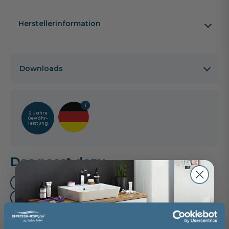
Herstellerinformation
Downloads
2 Jahre
Gewähr­
leistung
Das passt dazu
Raumsparsiphon (1)
Handtuchhalter (3)
Waschtischarmatur (3)
Mittelschrank (4)