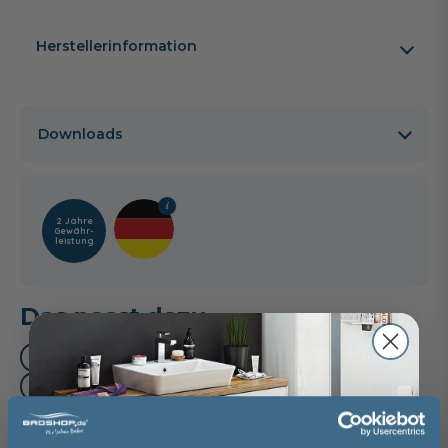
Herstellerinformation
Downloads
2 Jahre
Gewähr­
leistung
Das passt dazu
Raumsparsiphon (1)
Handtuchhalter (3)
Waschtischarmatur (3)
Mittelschrank (4)