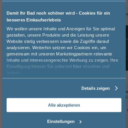
Damit Ihr Bad noch schöner wird - Cookies für ein
TOPSELLER
-9%
-3
besseres Einkaufserlebnis
Jetzt 50 € sparen!
Wir wollen unsere Inhalte und Anzeigen für Sie optimal
gestalten, unsere Produkte und die Leistung unsere
Website stetig verbessern sowie die Zugriffe darauf
Melde Sie sich hier zu unserem
analysieren. Weiterhin setzen wir Cookies ein, um
Newsletter an und sparen Sie
gemeinsam mit unseren Marketingpartnern relevante
50€* auf Ihre Bestellung!
Inhalte und interessengerechte Werbung zu zeigen. Ihre
Einwilligung können Sie jederzeit
hier
einsehen und
Vorname
ändern.
Details zeigen
Nachname
Puris Raumsparsiphon /
Fackelmann Hand
Geruchsverschluss Ablauf aus
Doppelhaken - 8,
Kunststoff - Nennweite 40 mm
matt
Alle akzeptieren
8,5 cm
5 cm
Email
Einstellungen
25,84 €