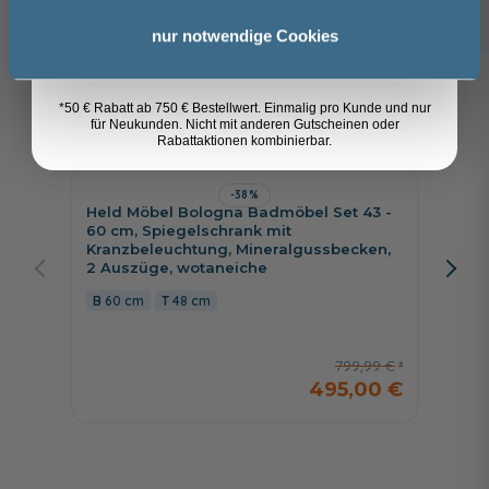
23,49 €
Anmelden
nur notwendige Cookies
Kunden kauften auch
*50 € Rabatt ab 750 € Bestellwert. Einmalig pro Kunde und nur
8
für Neukunden. Nicht mit anderen Gutscheinen oder
Rabattaktionen kombinierbar.
-38%
Held Möbel Bologna Badmöbel Set 43 -
Jetzt 
60 cm, Spiegelschrank mit
Kranzbeleuchtung, Mineralgussbecken,
Pelipa
2 Auszüge, wotaneiche
cm, Sp
Aufsat
60 cm
48 cm
Unters
117 c
799,99 €
495,00 €