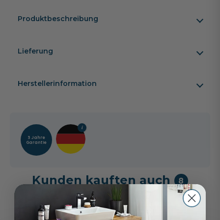
Produktbeschreibung
Lieferung
Herstellerinformation
3 Jahre
Garantie
Kunden kauften auch
8
-44%