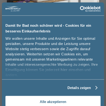
Villeroy und Boch Architectura
Geberi
Wandwaschtisch - 65 cm, Rechteck, mit
Hahnlo
Überlauf und Hahnloch, Weiß Alpin
75 c
65 cm
47 cm
Damit Ihr Bad noch schöner wird - Cookies für ein
245,14 €
136,49 €
besseres Einkaufserlebnis
Jetzt 50 € sparen!
Wir wollen unsere Inhalte und Anzeigen für Sie optimal
gestalten, unsere Produkte und die Leistung unsere
Website stetig verbessern sowie die Zugriffe darauf
Melde Sie sich hier zu unserem
analysieren. Weiterhin setzen wir Cookies ein, um
Newsletter an und sparen Sie
Das könnte Sie auch
gemeinsam mit unseren Marketingpartnern relevante
50€* auf Ihre Bestellung!
interessieren
Inhalte und interessengerechte Werbung zu zeigen. Ihre
16
Einwilligung können Sie jederzeit
hier
einsehen und
Vorname
ändern.
-49%
Geberit Renova Compact
Geberi
Details zeigen
Wandwaschtisch Hahnloch mittig, mit
verkürz
Nachname
Überlauf, weiß, KeraTect
35,5 
55 cm
17 cm
37 cm
Alle akzeptieren