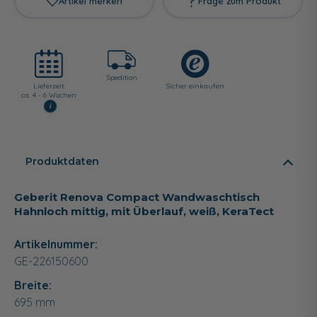
Artikel merken
Frage zum Produkt
Spedition
Lieferzeit:
Sicher einkaufen
ca. 4 - 6 Wochen
i
Produktdaten
Geberit Renova Compact Wandwaschtisch
Hahnloch mittig, mit Überlauf, weiß, KeraTect
Artikelnummer:
GE-226150600
Breite:
695
mm