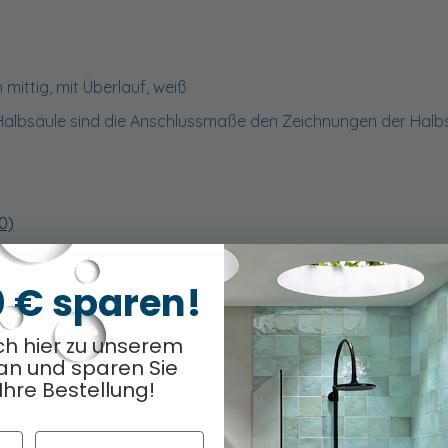
mittig, mit Überlauf, weiß
er Halbsäule sind die Anschlussmaße den Zeichnungen der Hal
0)
0 € sparen!
ch hier zu unserem
an und sparen Sie
Ihre Bestellung!
Nachname