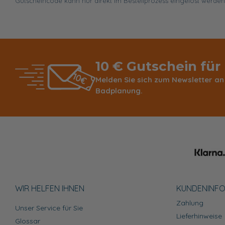
Gutscheincode kann nur direkt im Bestellprozess eingelöst werden
10 € Gutschein für
Melden Sie sich zum Newsletter an
Badplanung.
WIR HELFEN IHNEN
KUNDEN­INF
Zahlung
Unser Service für Sie
Lieferhinweise
Glossar