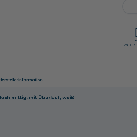
Lie
ca. 4 - 
Herstellerinformation
h mittig, mit Überlauf, weiß