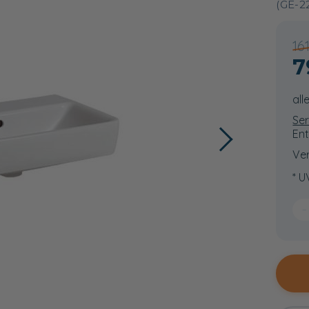
(GE-2
16
7
all
Ser
Ent
Ver
* U
−