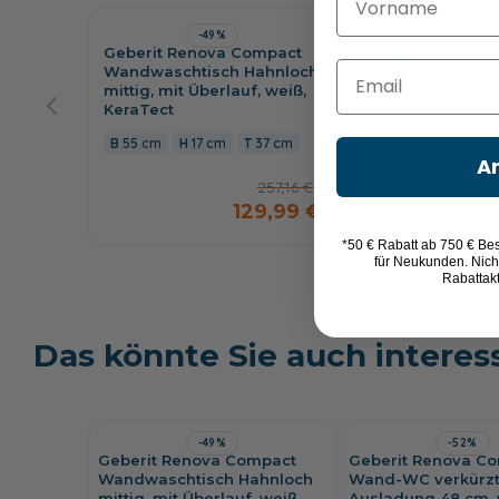
-49%
-49%
Geberit Renova Compact
Geberit Renova C
Email
Wandwaschtisch Hahnloch
Wandwaschtisch 
mittig, mit Überlauf, weiß,
links, mit Überlauf
KeraTect
40 cm
15 cm
55 cm
17 cm
37 cm
A
257,16 €
129,99 €
*50 € Rabatt ab 750 € Bes
für Neukunden. Nich
Rabattak
Das könnte Sie auch interes
-49%
-52%
Geberit Renova Compact
Geberit Renova C
Wandwaschtisch Hahnloch
Wand-WC verkürz
mittig, mit Überlauf, weiß,
Ausladung 48 cm, 