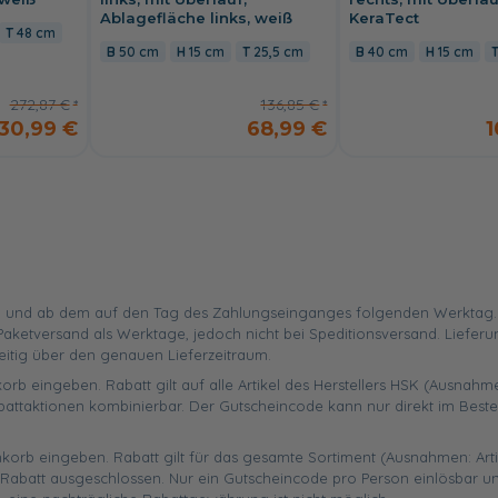
Ablagefläche links, weiß
KeraTect
48 cm
50 cm
15 cm
25,5 cm
40 cm
15 cm
272,87 €
136,85 €
130,99 €
68,99 €
1
 und ab dem auf den Tag des Zahlungseinganges folgenden Werktag. Ist
aketversand als Werktage, jedoch nicht bei Speditionsversand. Liefer
eitig über den genauen Lieferzeitraum.
orb eingeben. Rabatt gilt auf alle Artikel des Herstellers HSK (Ausnahme
battaktionen kombinierbar. Der Gutscheincode kann nur direkt im Best
enkorb eingeben. Rabatt gilt für das gesamte Sortiment (Ausnahmen: Art
abatt ausgeschlossen. Nur ein Gutscheincode pro Person einlösbar un