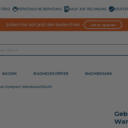
ETENZ
PERSÖNLICHE BERATUNG
KAUF AUF RECHNUNG
KÄUFER
Sichern Sie sich jetzt den besten Preis –
Jetzt sparen
BADEN
BADHEIZKÖRPER
BADKERAMIK
ova Compact Wandwaschtisch
Geb
Wan