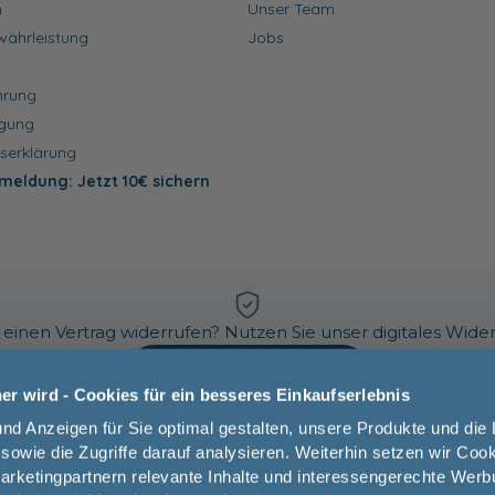
n
Unser Team
währleistung
Jobs
hrung
rgung
tserklärung
meldung: Jetzt 10€ sichern
einen Vertrag widerrufen? Nutzen Sie unser digitales Wider
Vertrag widerrufen
r wird - Cookies für ein besseres Einkaufserlebnis
und Anzeigen für Sie optimal gestalten, unsere Produkte und die
sowie die Zugriffe darauf analysieren. Weiterhin setzen wir Coo
ketingpartnern relevante Inhalte und interessengerechte Werb