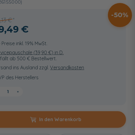
26155000)
50
1,13 €
9,49 €
e Preise inkl. 19% MwSt.
vicepauschale (
39,90
€) in D.
fällt ab 500 € Bestellwert.
sand ins Ausland zzgl.
Versandkosten
VP des Herstellers
+
In den Warenkorb