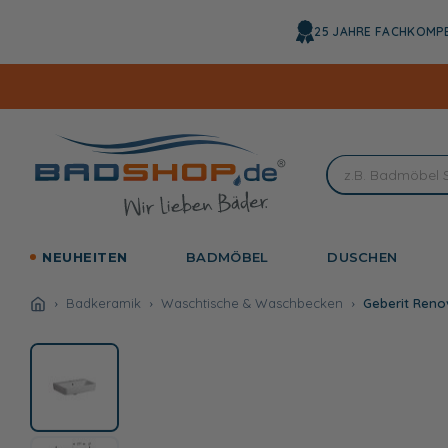
Direkt
zum
25 JAHRE FACHKOMP
Inhalt
NEUHEITEN
BADMÖBEL
DUSCHEN
Badkeramik
Waschtische & Waschbecken
Geberit Ren