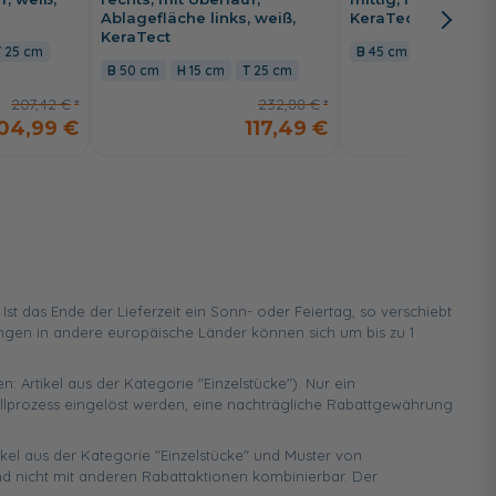
Ablagefläche links, weiß,
KeraTect
KeraTect
25 cm
45 cm
15,5 cm
50 cm
15 cm
25 cm
207,42 €
232,88 €
04,99 €
117,49 €
 das Ende der Lieferzeit ein Sonn- oder Feiertag, so verschiebt
ungen in andere europäische Länder können sich um bis zu 1
n: Artikel aus der Kategorie "Einzelstücke"). Nur ein
ellprozess eingelöst werden, eine nachträgliche Rabattgewährung
ikel aus der Kategorie "Einzelstücke" und Muster von
d nicht mit anderen Rabattaktionen kombinierbar. Der