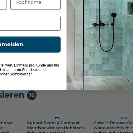
-46%
-49%
ompact
Geberit Renova Plan
Geberit Renova 
Hahnloch
Wandwaschtisch Hahnloch
Wandwaschtisch 
, weiß
mittig, mit Überlauf, weiß
links, mit Überlauf
KeraTect
25 cm
50 cm
16,5 cm
38 cm
40 cm
15 cm
nmelden
111,38 €
140,06 €
56,49 €
75,49 €
1
tellwert. Einmalig pro Kunde und nur
t mit anderen Gutscheinen oder
tionen kombinierbar.
sieren
16
-49%
-49%
ompact
Geberit Renova Compact
Geberit Renova C
te
Wandwaschtisch Hahnloch
Wandwaschtisch 
weiß
links, mit Überlauf,
rechts, mit Überlau