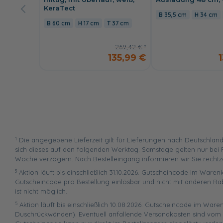
KeraTect
35,5 cm
34 cm
60 cm
17 cm
37 cm
269,42 €
135,99 €
1
Die angegebene Lieferzeit gilt für Lieferungen nach Deutschland
sich dieses auf den folgenden Werktag. Samstage gelten nur bei P
Woche verzögern. Nach Bestelleingang informieren wir Sie rechtz
3
Aktion läuft bis einschließlich 31.10.2026. Gutscheincode im Warenk
Gutscheincode pro Bestellung einlösbar und nicht mit anderen Ra
ist nicht möglich.
5
Aktion läuft bis einschließlich 10.08.2026. Gutscheincode im War
Duschrückwänden). Eventuell anfallende Versandkosten sind vom R