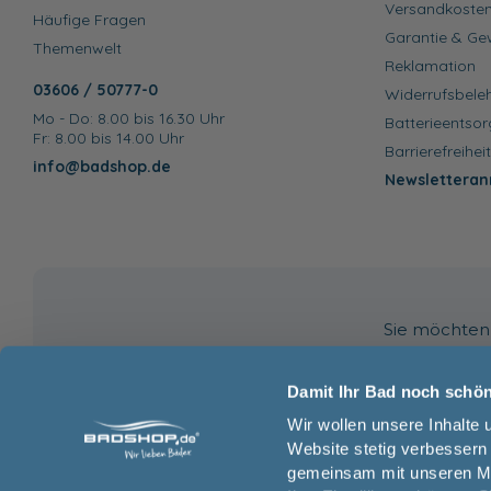
Versandkoste
Häufige Fragen
Garantie & Ge
Themenwelt
Reklamation
03606 / 50777-0
Widerrufsbele
Mo - Do: 8.00 bis 16.30 Uhr
Batterieentso
Fr: 8.00 bis 14.00 Uhr
Barrierefreihei
info@badshop.de
Newsletteran
Sie möchten 
Damit Ihr Bad noch schöne
Wir wollen unsere Inhalte 
Website stetig verbessern 
gemeinsam mit unseren Mar