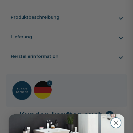
Produktbeschreibung
Lieferung
Herstellerinformation
3 Jahre
Garantie
Kunden kauften auch
8