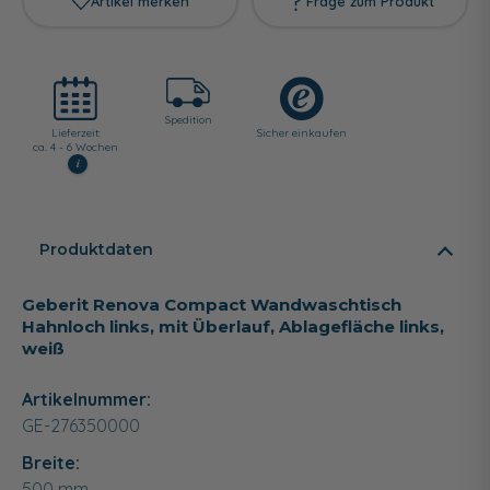
Artikel merken
Frage zum Produkt
Spedition
Lieferzeit:
Sicher einkaufen
ca. 4 - 6 Wochen
i
Produktdaten
Geberit Renova Compact Wandwaschtisch
Hahnloch links, mit Überlauf, Ablagefläche links,
weiß
Artikelnummer:
GE-276350000
Breite:
500
mm