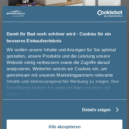
-43%
Villeroy und Boch Subway 2.0
Viller
Wandwaschtisch - 130 cm, mit 2
Wandwa
Überläufen, mit 2 Hahnlöchern,
Überla
ungeschliffen, Weiß Alpin
65 c
130 cm
47 cm
Damit Ihr Bad noch schöner wird - Cookies für ein
1.364,93 €
besseres Einkaufserlebnis
772,99 €
Jetzt 50 € sparen!
Wir wollen unsere Inhalte und Anzeigen für Sie optimal
gestalten, unsere Produkte und die Leistung unsere
Website stetig verbessern sowie die Zugriffe darauf
Melde Sie sich hier zu unserem
analysieren. Weiterhin setzen wir Cookies ein, um
Newsletter an und sparen Sie
gemeinsam mit unseren Marketingpartnern relevante
Das könnte Sie auch
50€* auf Ihre Bestellung!
Inhalte und interessengerechte Werbung zu zeigen. Ihre
interessieren
16
Einwilligung können Sie jederzeit
hier
einsehen und
Vorname
ändern.
-49%
Details zeigen
Geberit Renova Compact
Geberi
Nachname
Wandwaschtisch Hahnloch mittig, mit
Wandwas
Überlauf, weiß, KeraTect
Überlau
Alle akzeptieren
60 cm
17 cm
37 cm
55 cm