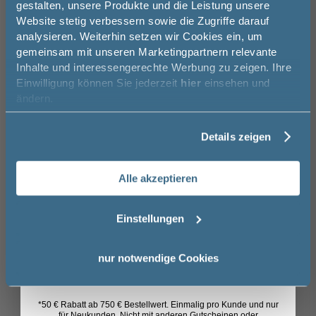
gestalten, unsere Produkte und die Leistung unsere
Kunden kauften auch
Website stetig verbessern sowie die Zugriffe darauf
8
Melde Sie sich hier zu unserem
analysieren. Weiterhin setzen wir Cookies ein, um
Newsletter an und sparen Sie
gemeinsam mit unseren Marketingpartnern relevante
50€* auf Ihre Bestellung!
Inhalte und interessengerechte Werbung zu zeigen. Ihre
-51%
Einwilligung können Sie jederzeit
hier
einsehen und
Geberit iCon Square Bidet mit Überlauf,
Geberi
Vorname
weiß
teilge
ändern.
weiß
35 cm
26 cm
54 cm
35 c
Details zeigen
Nachname
510,03 €
249,00 €
Alle akzeptieren
Email
Einstellungen
Das könnte Sie auch
Anmelden
nur notwendige Cookies
interessieren
16
*50 € Rabatt ab 750 € Bestellwert. Einmalig pro Kunde und nur
für Neukunden. Nicht mit anderen Gutscheinen oder