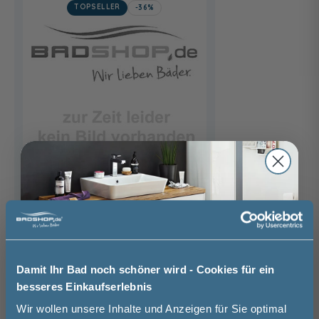
TOPSELLER
-36%
badshop.de Basic
Schallschutzset für Wand-WC /
Bidet
37 cm
42 cm
12,50 €
Damit Ihr Bad noch schöner wird - Cookies für ein
7,99 €
besseres Einkaufserlebnis
Jetzt 50 € sparen!
Wir wollen unsere Inhalte und Anzeigen für Sie optimal