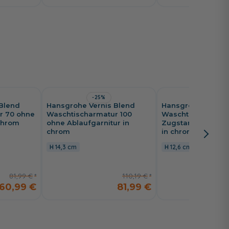
-25%
-29%
 Blend
Hansgrohe Vernis Blend
Hansgrohe Vernis
r 70 ohne
Waschtischarmatur 100
Waschtischarmatu
 chrom
ohne Ablaufgarnitur in
Zugstangen-Ablau
chrom
in chrom
14,3 cm
12,6 cm
81,99 €
110,19 €
60,99 €
81,99 €