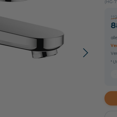
(HG-7
11
8
all
Ve
Ver
* U
−