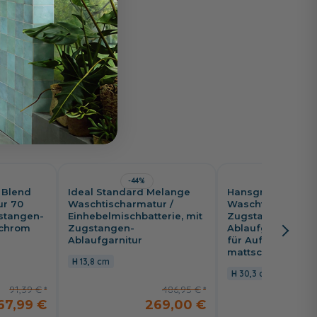
-44%
-24%
 Blend
Ideal Standard Melange
Hansgrohe Rebris
ur 70
Waschtischarmatur /
Waschtischarmatu
gstangen-
Einhebelmischbatterie, mit
Zugstangen-
 chrom
Zugstangen-
Ablaufgarnitur, Co
Ablaufgarnitur
für Aufsatzwascht
mattschwarz
13,8 cm
30,3 cm
91,39 €
486,95 €
67,99 €
269,00 €
2