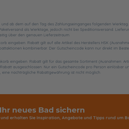
 und ab dem auf den Tag des Zahlungseinganges folgenden Werktag. Ist
aketversand als Werktage, jedoch nicht bei Speditionsversand. Liefer
eitig über den genauen Lieferzeitraum.
orb eingeben. Rabatt gilt auf alle Artikel des Herstellers HSK (Ausnahme
battaktionen kombinierbar. Der Gutscheincode kann nur direkt im Best
enkorb eingeben. Rabatt gilt für das gesamte Sortiment (Ausnahmen: Art
abatt ausgeschlossen. Nur ein Gutscheincode pro Person einlösbar un
, eine nachträgliche Rabattgewährung ist nicht möglich.
 Ihr neues Bad sichern
 und erhalten Sie Inspiration, Angebote und Tipps rund um