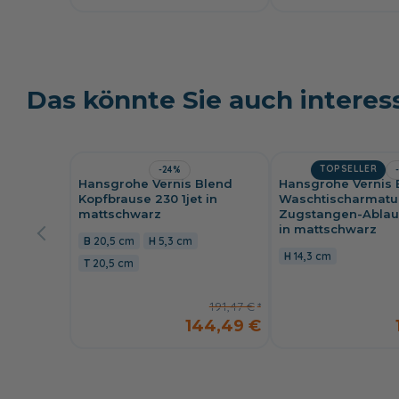
Das könnte Sie auch interes
TOPSELLER
-24%
Hansgrohe Vernis Blend
Hansgrohe Vernis 
Kopfbrause 230 1jet in
Waschtischarmatur
mattschwarz
Zugstangen-Ablau
in mattschwarz
20,5 cm
5,3 cm
14,3 cm
20,5 cm
191,47 €
144,49 €