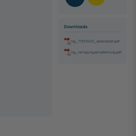
Downloads
hg_71551000_datenblatt.pdf
hg_reinigungsempfehlung.pdf