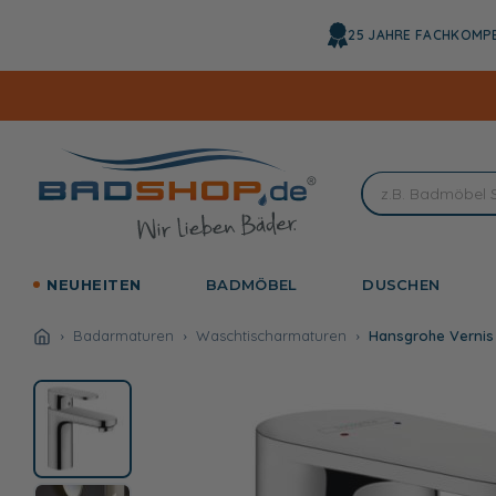
Direkt
zum
25 JAHRE FACHKOMP
Inhalt
NEUHEITEN
BADMÖBEL
DUSCHEN
Badarmaturen
Waschtischarmaturen
Hansgrohe Vernis