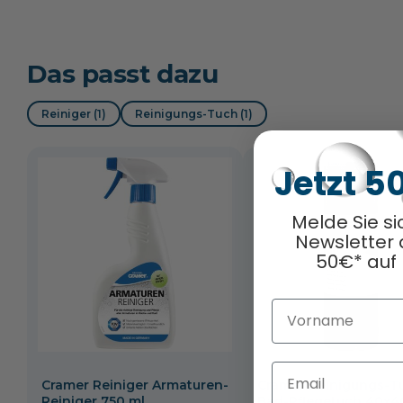
Das passt dazu
Reiniger (1)
Reinigungs-Tuch (1)
Jetzt 5
Melde Sie si
Newsletter 
50€* auf 
Vorname
Email
Cramer Reiniger Armaturen-
Cramer Reinigungs-T
Reiniger 750 ml
Bad-Pflegetuch 40x4