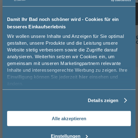
Damit Ihr Bad noch schöner wird - Cookies für ein
besseres Einkaufserlebnis
Jetzt 50 € sparen!
Wir wollen unsere Inhalte und Anzeigen für Sie optimal
Cramer Reiniger Armaturen-
Cramer Reinigun
Reiniger 750 ml
Pflegetuch 40x4
gestalten, unsere Produkte und die Leistung unsere
Website stetig verbessern sowie die Zugriffe darauf
Melde Sie sich hier zu unserem
10,5 cm
24,5 cm
5,7 cm
4 cm
4 cm
analysieren. Weiterhin setzen wir Cookies ein, um
12,95 €
Newsletter an und sparen Sie
gemeinsam mit unseren Marketingpartnern relevante
50€* auf Ihre Bestellung!
Inhalte und interessengerechte Werbung zu zeigen. Ihre
Einwilligung können Sie jederzeit
hier
einsehen und
Vorname
Kunden kauften auch
ändern.
8
Details zeigen
Nachname
-25%
Hansgrohe Vernis Blend
Hansgr
Waschtischarmatur 70 CoolStart mit
Wascht
Alle akzeptieren
Zugstangen-Ablaufgarnitur in chrom
Zugsta
Email
Wasser
12,6 cm
Einstellungen
14,3 