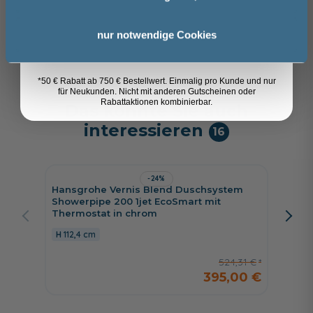
91,39 €
67,99 €
Anmelden
nur notwendige Cookies
*50 € Rabatt ab 750 € Bestellwert. Einmalig pro Kunde und nur
für Neukunden. Nicht mit anderen Gutscheinen oder
Rabattaktionen kombinierbar.
Das könnte Sie auch
interessieren
16
-24%
Hansgrohe Vernis Blend Duschsystem
Hansgr
Showerpipe 200 1jet EcoSmart mit
Kopfbr
Thermostat in chrom
24 cm
112,4 cm
524,31 €
395,00 €