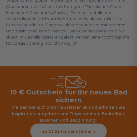
Warenkorb eingeben. Rabatt gilt für das gesamte Sortiment
(Ausnahmen: Artikel aus der Kategorie "Einzelstücke" und
Muster von Duschrückwänden). Eventuell anfallende
Versandkosten sind vom Rabatt ausgeschlossen. Nur ein
Gutscheincode pro Person einlösbar und nicht mit anderen
Rabattaktionen kombinierbar. Der Gutscheincode kann nur
direkt im Bestellprozess eingelöst werden, eine nachträgliche
Rabattgewährung ist nicht möglich.
10 € Gutschein für Ihr neues Bad
sichern
Melden Sie sich zum Newsletter an und erhalten Sie
Inspiration, Angebote und Tipps rund um Badmöbel,
Duschen und Badplanung.
Jetzt Gutschein sichern