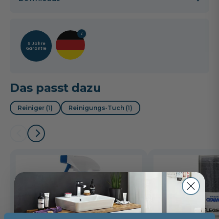
5 Jahre
Garantie
Das passt dazu
Reiniger (1)
Reinigungs-Tuch (1)