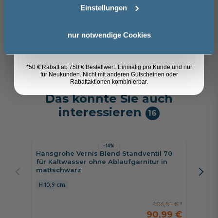
mattschwarz
matts
Einstellungen
14,3 cm
12,6 
Anmelden
167,43 €
nur notwendige Cookies
119,99 €
*50 € Rabatt ab 750 € Bestellwert. Einmalig pro Kunde und nur
für Neukunden. Nicht mit anderen Gutscheinen oder
Rabattaktionen kombinierbar.
Das könnte Sie auch
interessieren
16
-14%
Hansgrohe Vernis Blend Standventil 70
Hansgr
für Kaltwasser ohne Ablaufgarnitur in
mit Ke
mattschwarz
21,9 c
10,9 cm
106,51 €
90,99 €