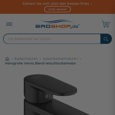
Direkt
Sichern Sie sich jetzt den besten Preis –
zum
Jetzt sparen
Inhalt
Badarmaturen
Waschtischarmaturen
Hansgrohe Vernis Blend Waschtischarmatur