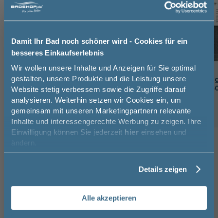
Damit Ihr Bad noch schöner wird - Cookies für ein
besseres Einkaufserlebnis
Jetzt 50 € sparen!
Wir wollen unsere Inhalte und Anzeigen für Sie optimal
gestalten, unsere Produkte und die Leistung unsere
Cramer Reiniger Armaturen-
Cramer Reinigun
Reiniger 750 ml
Pflegetuch 40x4
Website stetig verbessern sowie die Zugriffe darauf
Melde Sie sich hier zu unserem
analysieren. Weiterhin setzen wir Cookies ein, um
Newsletter an und sparen Sie
10,5 cm
24,5 cm
5,7 cm
4 cm
4 cm
gemeinsam mit unseren Marketingpartnern relevante
12,95 €
50€* auf Ihre Bestellung!
Inhalte und interessengerechte Werbung zu zeigen. Ihre
Einwilligung können Sie jederzeit
hier
einsehen und
Vorname
ändern.
Kunden kauften auch
8
Details zeigen
Nachname
TOPSELLER
-28%
Alle akzeptieren
Hansgrohe Vernis Blend
Hansgr
Waschtischarmatur 100 mit
Wascht
Email
Zugstangen-Ablaufgarnitur in
Zugsta