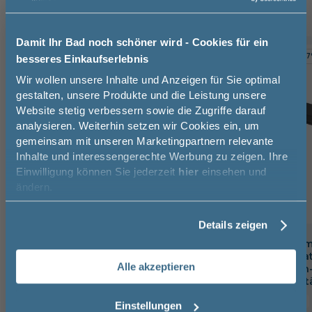
Damit Ihr Bad noch schöner wird - Cookies für ein
TOPSELLER
-10%
-3
besseres Einkaufserlebnis
Jetzt 50 € sparen!
Wir wollen unsere Inhalte und Anzeigen für Sie optimal
gestalten, unsere Produkte und die Leistung unsere
Website stetig verbessern sowie die Zugriffe darauf
Melde Sie sich hier zu unserem
analysieren. Weiterhin setzen wir Cookies ein, um
Newsletter an und sparen Sie
gemeinsam mit unseren Marketingpartnern relevante
50€* auf Ihre Bestellung!
Inhalte und interessengerechte Werbung zu zeigen. Ihre
Einwilligung können Sie jederzeit
hier
einsehen und
Vorname
ändern.
Details zeigen
Nachname
badshop.de Premium Design
badshop.de Prem
Waschtischarmatur verchromt,
Waschtischarmat
Alle akzeptieren
inkl. Zugstangen-Ablaufgarnitur
matt, Push-Open-
Email
mit Exzenterges
16,6 cm
15,9 cm
20 cm
17,5 cm
Einstellungen