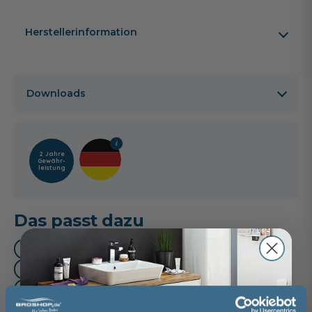
Herstellerinformation
Downloads
2 Jahre
Gewähr­
leistung
Das passt dazu
Waschtischarmatur (3)
Oberschrank (1)
Unterschrank (1)
Mittelschrank (1)
Regal (1)
Handtuchhalter (2)