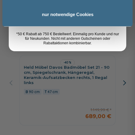
99,99 €
Anmelden
89,99 €
nur notwendige Cookies
*50 € Rabatt ab 750 € Bestellwert. Einmalig pro Kunde und nur
Kunden kauften auch
für Neukunden. Nicht mit anderen Gutscheinen oder
8
Rabattaktionen kombinierbar.
-40%
Held Möbel Davos Badmöbel Set 21 - 90
Jetzt 
cm, Spiegelschrank, Hängeregal,
Keramik-Aufsatzbecken rechts, 1 Regal
Pelipa
links
cm, Sp
wählba
90 cm
47 cm
Auszü
116 c
1.149,99 €
689,00 €