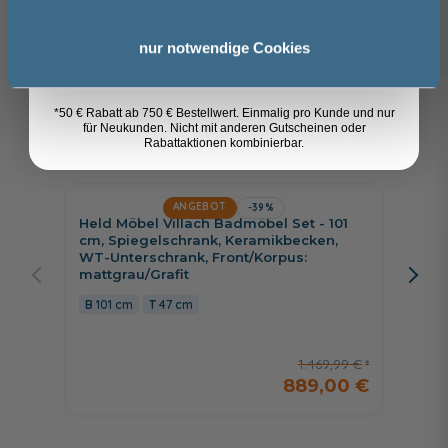
99,99 €
Anmelden
89,99 €
nur notwendige Cookies
*50 € Rabatt ab 750 € Bestellwert. Einmalig pro Kunde und nur
Kunden kauften auch
für Neukunden. Nicht mit anderen Gutscheinen oder
8
Rabattaktionen kombinierbar.
ANGEBOT
-39%
Held Möbel Villach Badmöbel Set - 101
Jetzt 
cm, Spiegelschrank, Keramikbecken,
WT-Unterschrank, Front/Korpus:
Puris V
mattgrau/Grafit
Fläche
Wascht
101 cm
47 cm
100,8
1.469,99 €
889,00 €