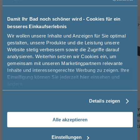
Damit Ihr Bad noch schöner wird - Cookies für ein
TOPSELLER
-10%
-3
besseres Einkaufserlebnis
Jetzt 50 € sparen!
Wir wollen unsere Inhalte und Anzeigen für Sie optimal
gestalten, unsere Produkte und die Leistung unsere
Website stetig verbessern sowie die Zugriffe darauf
Melde Sie sich hier zu unserem
analysieren. Weiterhin setzen wir Cookies ein, um
Newsletter an und sparen Sie
gemeinsam mit unseren Marketingpartnern relevante
50€* auf Ihre Bestellung!
Inhalte und interessengerechte Werbung zu zeigen. Ihre
Einwilligung können Sie jederzeit
hier
einsehen und
Vorname
ändern.
Details zeigen
Nachname
badshop.de Premium Design
badshop.de Prem
Waschtischarmatur verchromt,
Waschtischarmat
Alle akzeptieren
inkl. Zugstangen-Ablaufgarnitur
matt, Push-Open-
Email
mit Exzenterges
16,6 cm
15,9 cm
20 cm
17,5 cm
Einstellungen