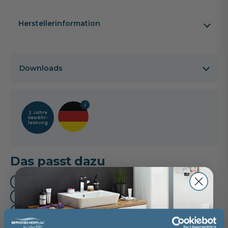
Herstellerinformation
Downloads
2 Jahre
Gewähr­
leistung
Das passt dazu
Waschtischarmatur (3)
Oberschrank (1)
Unterschrank (1)
Mittelschrank (1)
Regal (1)
Handtuchhalter (2)