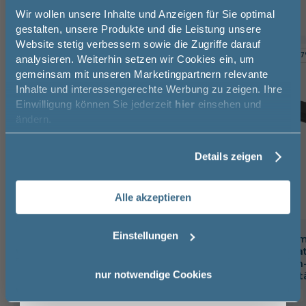
Jetzt 50 € sparen!
Wir wollen unsere Inhalte und Anzeigen für Sie optimal
gestalten, unsere Produkte und die Leistung unsere
Website stetig verbessern sowie die Zugriffe darauf
Melde Sie sich hier zu unserem
TOPSELLER
-10%
-3
analysieren. Weiterhin setzen wir Cookies ein, um
Newsletter an und sparen Sie
gemeinsam mit unseren Marketingpartnern relevante
50€* auf Ihre Bestellung!
Inhalte und interessengerechte Werbung zu zeigen. Ihre
Einwilligung können Sie jederzeit
hier
einsehen und
Vorname
ändern.
Details zeigen
Nachname
Alle akzeptieren
Email
Einstellungen
badshop.de Premium Design
badshop.de Prem
Waschtischarmatur verchromt,
Waschtischarmat
inkl. Zugstangen-Ablaufgarnitur
matt, Push-Open-
Anmelden
nur notwendige Cookies
mit Exzenterges
16,6 cm
15,9 cm
20 cm
17,5 cm