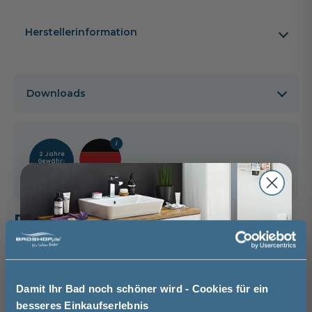
Herstellerinformation
Downloads
2 Jahre
Gewähr­
leistung
Das passt dazu
Waschtischarmatur (3)
Oberschrank (1)
Unterschrank (1)
Mittelschrank (1)
Regal (1)
Damit Ihr Bad noch schöner wird - Cookies für ein
Handtuchhalter (2)
besseres Einkaufserlebnis