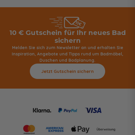
10 € Gutschein für Ihr neues Bad
sichern
Melden Sie sich zum Newsletter an und erhalten Sie
Inspiration, Angebote und Tipps rund um Badmöbel,
Duschen und Badplanung.
Jetzt Gutschein sichern