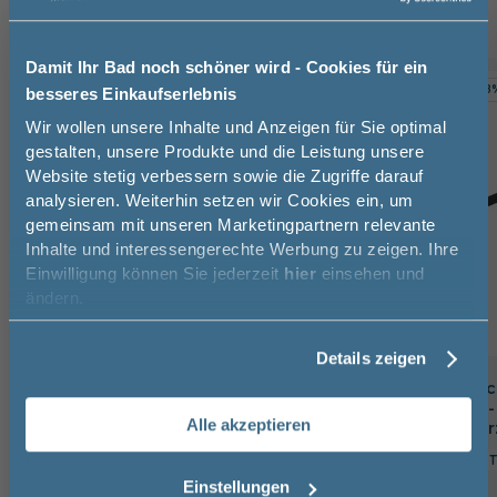
Damit Ihr Bad noch schöner wird - Cookies für ein
TOPSELLER
-24%
-8
besseres Einkaufserlebnis
Jetzt 50 € sparen!
Wir wollen unsere Inhalte und Anzeigen für Sie optimal
gestalten, unsere Produkte und die Leistung unsere
Website stetig verbessern sowie die Zugriffe darauf
Melde Sie sich hier zu unserem
analysieren. Weiterhin setzen wir Cookies ein, um
Newsletter an und sparen Sie
gemeinsam mit unseren Marketingpartnern relevante
50€* auf Ihre Bestellung!
Inhalte und interessengerechte Werbung zu zeigen. Ihre
Einwilligung können Sie jederzeit
hier
einsehen und
Vorname
ändern.
Details zeigen
Nachname
Pelipal Handtuchhalter zur
Held Möbel Manc
Korpusmontage, 1-armig
Handtuchhalter -
Alle akzeptieren
einarmig, schwar
6,5 cm
3 cm
32,5 cm
Email
32 cm
5 cm
Einstellungen