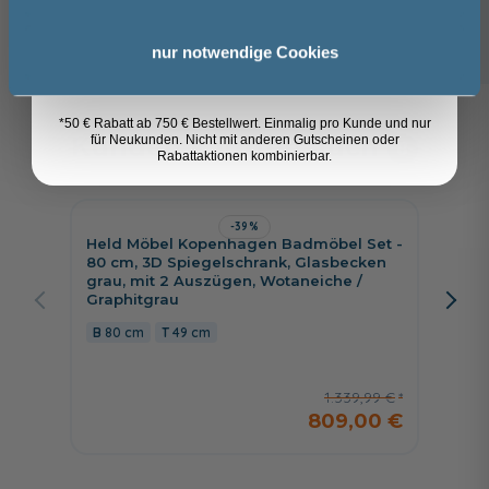
42,76 €
Anmelden
32,49 €
nur notwendige Cookies
*50 € Rabatt ab 750 € Bestellwert. Einmalig pro Kunde und nur
Kunden kauften auch
für Neukunden. Nicht mit anderen Gutscheinen oder
8
Rabattaktionen kombinierbar.
-39%
Held Möbel Kopenhagen Badmöbel Set -
Fackel
80 cm, 3D Spiegelschrank, Glasbecken
cm, Sp
grau, mit 2 Auszügen, Wotaneiche /
Wascht
Graphitgrau
80 c
80 cm
49 cm
1.339,99 €
809,00 €