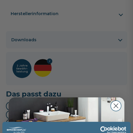
Herstellerinformation
Downloads
2 Jahre
Gewähr­
leistung
Das passt dazu
Handtuchhalter (3)
Mittelschrank (2)
Oberschrank (1)
Unterschrank (1)
Waschtischarmatur (3)