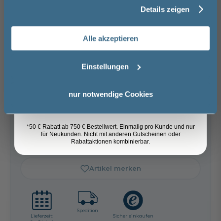
Basispreis
989,00 €
Details zeigen
Nachname
keine Optionen mit Aufpreis ausgewählt
Alle akzeptieren
Gesamtpreis
989,00 €
Email
Einstellungen
Versandkostenfrei innerhalb Deutschlands
Versand ins Ausland zzgl.
Versandkosten
Anmelden
nur notwendige Cookies
−
+
*50 € Rabatt ab 750 € Bestellwert. Einmalig pro Kunde und nur
für Neukunden. Nicht mit anderen Gutscheinen oder
In den Warenkorb
Rabattaktionen kombinierbar.
Artikel merken
Spedition
Lieferzeit:
Sicher einkaufen