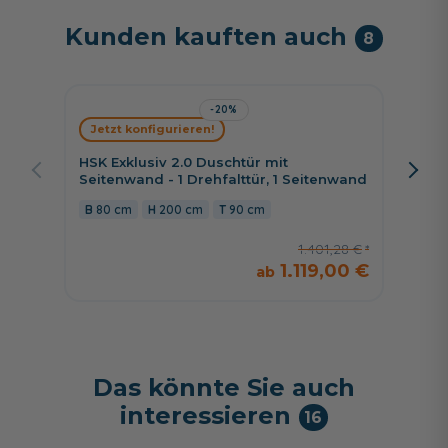
Kunden kauften auch
8
-20%
Jetzt konfigurieren!
Jetzt 
HSK Exklusiv 2.0 Duschtür mit
HSK K2
Seitenwand - 1 Drehfalttür, 1 Seitenwand
Drehtü
Seiten
80 cm
200 cm
90 cm
75 c
1.401,28 €
1.119,00 €
Das könnte Sie auch
interessieren
16