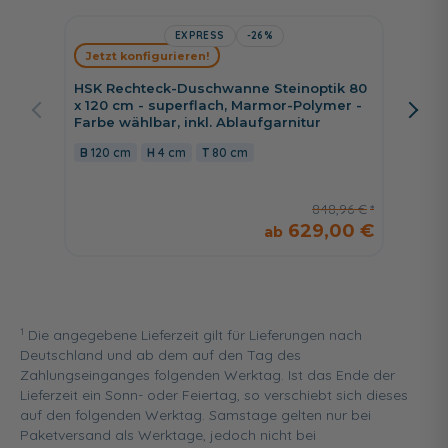
EXPRESS
-26%
HSK Sh
Jetzt konfigurieren!
Shower
Schwall
HSK Rechteck-Duschwanne Steinoptik 80
Ablage
x 120 cm - superflach, Marmor-Polymer -
Farbe wählbar, inkl. Ablaufgarnitur
38,5 
120 cm
4 cm
80 cm
848,96 €
629,00 €
1
Die angegebene Lieferzeit gilt für Lieferungen nach
Deutschland und ab dem auf den Tag des
Zahlungseinganges folgenden Werktag. Ist das Ende der
Lieferzeit ein Sonn- oder Feiertag, so verschiebt sich dieses
auf den folgenden Werktag. Samstage gelten nur bei
Paketversand als Werktage, jedoch nicht bei