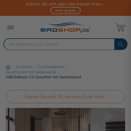
Direkt
Sichern Sie sich jetzt den besten Preis –
zum
Jetzt sparen
Inhalt
Duschen
Duschkabinen
Duschtüren mit Seitenwand
HSK Exklusiv 2.0 Duschtür mit Seitenwand
Sparen Sie jetzt 5% mit dem Code: hsk5 ³