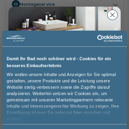
bodeneben
auf Duschwanne
Montageservice
10
Bitte eine Option auswählen.
ohne
mit Aufmaßservice
Aufmaßservice
130,00 €
Auswahl zurücksetzen
Damit Ihr Bad noch schöner wird - Cookies für ein
besseres Einkaufserlebnis
ohne
mit
Montageservice
Montageservice
Jetzt 50 € sparen!
Brauchen Sie Hilfe bei der Konfiguration?
Wir wollen unsere Inhalte und Anzeigen für Sie optimal
439,00 €
Wir beraten Sie gern.
gestalten, unsere Produkte und die Leistung unsere
Website stetig verbessern sowie die Zugriffe darauf
Melde Sie sich hier zu unserem
03606 / 50 77 70
analysieren. Weiterhin setzen wir Cookies ein, um
Newsletter an und sparen Sie
gemeinsam mit unseren Marketingpartnern relevante
50€* auf Ihre Bestellung!
Unsere Ausstellung besuchen
Inhalte und interessengerechte Werbung zu zeigen. Ihre
Einwilligung können Sie jederzeit
hier
einsehen und
Vorname
ändern.