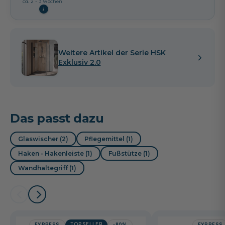
ca. 2 - 3 Wochen
i
Weitere Artikel der Serie
HSK
Exklusiv 2.0
Das passt dazu
Glaswischer (2)
Pflegemittel (1)
Haken - Hakenleiste (1)
Fußstütze (1)
Wandhaltegriff (1)
TOPSELLER
EXPRESS
-80%
EXPRESS