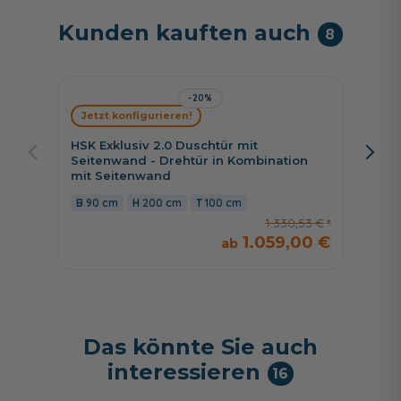
Kunden kauften auch
8
-20%
Jetzt konfigurieren!
Jetzt 
HSK Exklusiv 2.0 Duschtür mit
HSK Ex
Seitenwand - Drehtür in Kombination
Seiten
mit Seitenwand
mit Se
90 cm
200 cm
100 cm
80 c
1.330,53 €
1.059,00 €
Das könnte Sie auch
interessieren
16