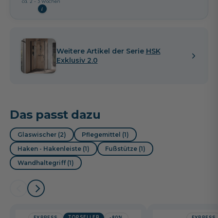
ca. 2 - 3 Wochen
i
Weitere Artikel der Serie
HSK
Exklusiv 2.0
Das passt dazu
Glaswischer (2)
Pflegemittel (1)
Haken - Hakenleiste (1)
Fußstütze (1)
Wandhaltegriff (1)
TOPSELLER
EXPRESS
-80%
EXPRESS