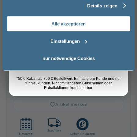
Basispreis
1.019,00 €
Details zeigen
Nachname
keine Optionen mit Aufpreis ausgewählt
Alle akzeptieren
Gesamtpreis
1.019,00 €
Email
Einstellungen
Versandkostenfrei innerhalb Deutschlands
Versand ins Ausland zzgl.
Versandkosten
Anmelden
nur notwendige Cookies
−
+
*50 € Rabatt ab 750 € Bestellwert. Einmalig pro Kunde und nur
für Neukunden. Nicht mit anderen Gutscheinen oder
In den Warenkorb
Rabattaktionen kombinierbar.
Artikel merken
Spedition
Lieferzeit:
Sicher einkaufen