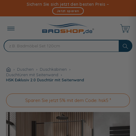
Direkt
Sichern Sie sich jetzt den besten Preis –
zum
Jetzt sparen
Inhalt
Duschen
Duschkabinen
Duschtüren mit Seitenwand
HSK Exklusiv 2.0 Duschtür mit Seitenwand
Sparen Sie jetzt 5% mit dem Code: hsk5 ³