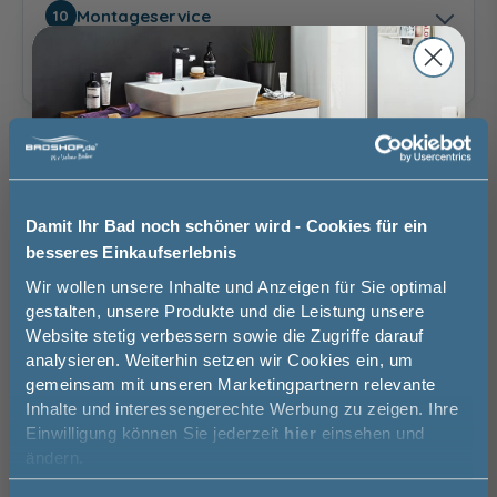
bodeneben
auf Duschwanne
Montageservice
10
Bitte eine Option auswählen.
ohne
mit Aufmaßservice
Aufmaßservice
130,00 €
Auswahl zurücksetzen
Damit Ihr Bad noch schöner wird - Cookies für ein
besseres Einkaufserlebnis
ohne
mit
Montageservice
Montageservice
Jetzt 50 € sparen!
Brauchen Sie Hilfe bei der Konfiguration?
Wir wollen unsere Inhalte und Anzeigen für Sie optimal
439,00 €
Wir beraten Sie gern.
gestalten, unsere Produkte und die Leistung unsere
Website stetig verbessern sowie die Zugriffe darauf
Melde Sie sich hier zu unserem
03606 / 50 77 70
analysieren. Weiterhin setzen wir Cookies ein, um
Newsletter an und sparen Sie
gemeinsam mit unseren Marketingpartnern relevante
50€* auf Ihre Bestellung!
Unsere Ausstellung besuchen
Inhalte und interessengerechte Werbung zu zeigen. Ihre
Einwilligung können Sie jederzeit
hier
einsehen und
Vorname
ändern.