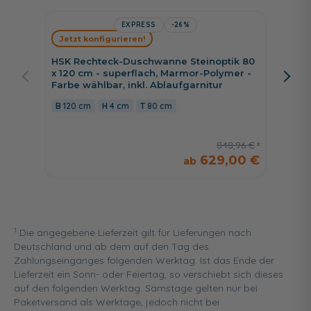
EXPRESS
-26%
HSK Sh
Jetzt konfigurieren!
Shower
Schwall
HSK Rechteck-Duschwanne Steinoptik 80
Ablage
x 120 cm - superflach, Marmor-Polymer -
Farbe wählbar, inkl. Ablaufgarnitur
38,5 
120 cm
4 cm
80 cm
848,96 €
629,00 €
1
Die angegebene Lieferzeit gilt für Lieferungen nach
Deutschland und ab dem auf den Tag des
Zahlungseinganges folgenden Werktag. Ist das Ende der
Lieferzeit ein Sonn- oder Feiertag, so verschiebt sich dieses
auf den folgenden Werktag. Samstage gelten nur bei
Paketversand als Werktage, jedoch nicht bei