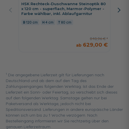
Schwall
HSK Rechteck-Duschwanne Steinoptik 80
Ablage
x 120 cm - superflach, Marmor-Polymer -
Farbe wählbar, inkl. Ablaufgarnitur
38,5 
120 cm
4 cm
80 cm
848,96 €
629,00 €
1
Die angegebene Lieferzeit gilt für Lieferungen nach
Deutschland und ab dem auf den Tag des
Zahlungseinganges folgenden Werktag. Ist das Ende der
Lieferzeit ein Sonn- oder Feiertag, so verschiebt sich dieses
auf den folgenden Werktag. Samstage gelten nur bei
Paketversand als Werktage, jedoch nicht bei
Speditionsversand. Lieferungen in andere europäische Länder
können sich um bis zu 1 Woche verzögern. Nach
Bestelleingang informieren wir Sie rechtzeitig über den
genauen Lieferzeitraum.