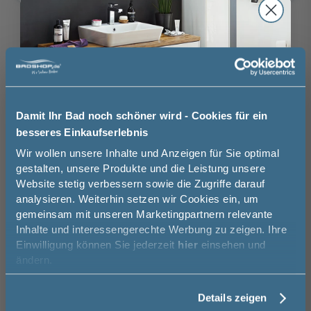
ohne
mit Aufmaßservice
Aufmaßservice
130,00 €
Auswahl zurücksetzen
ohne
mit
Montageservice
Montageservice
Brauchen Sie Hilfe bei der Konfiguration?
Damit Ihr Bad noch schöner wird - Cookies für ein
439,00 €
Wir beraten Sie gern.
besseres Einkaufserlebnis
Jetzt 50 € sparen!
Wir wollen unsere Inhalte und Anzeigen für Sie optimal
03606 / 50 77 70
gestalten, unsere Produkte und die Leistung unsere
Website stetig verbessern sowie die Zugriffe darauf
Unsere Ausstellung besuchen
Melde Sie sich hier zu unserem
analysieren. Weiterhin setzen wir Cookies ein, um
Newsletter an und sparen Sie
gemeinsam mit unseren Marketingpartnern relevante
50€* auf Ihre Bestellung!
Inhalte und interessengerechte Werbung zu zeigen. Ihre
Einwilligung können Sie jederzeit
hier
einsehen und
Vorname
Basispreis
1.039,00 €
ändern.
keine Optionen mit Aufpreis ausgewählt
Details zeigen
Nachname
Gesamtpreis
1.039,00 €