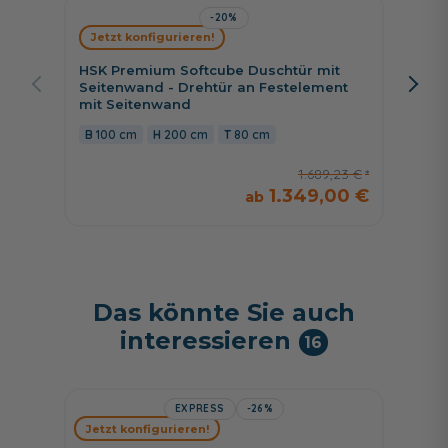
-20%
Riho G
Jetzt konfigurieren!
Drehtü
Kombin
HSK Premium Softcube Duschtür mit
schwa
Seitenwand - Drehtür an Festelement
mit Seitenwand
80 c
100 cm
200 cm
80 cm
1.689,23 €
1.349,00 €
Das könnte Sie auch
interessieren
16
EXPRESS
-26%
HSK Sh
Jetzt konfigurieren!
Shower