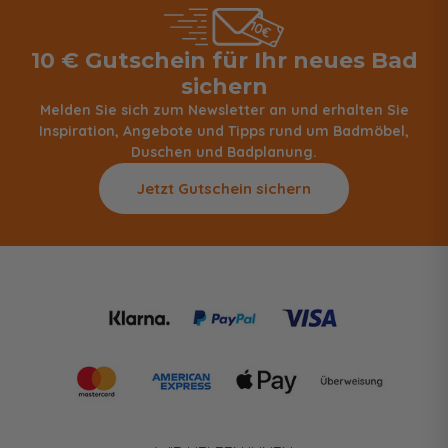
10 € Gutschein für Ihr neues Bad
sichern
Melden Sie sich zum Newsletter an und erhalten Sie
Inspiration, Angebote und Tipps rund um Badmöbel,
Duschen und Badplanung.
Jetzt Gutschein sichern