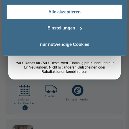
Alle akzeptieren
Versandkostenfrei innerhalb Deutschlands
Email
Versand ins Ausland zzgl.
Versandkosten
Einstellungen
−
+
Anmelden
nur notwendige Cookies
In den Warenkorb
*50 € Rabatt ab 750 € Bestellwert. Einmalig pro Kunde und nur
für Neukunden. Nicht mit anderen Gutscheinen oder
Artikel merken
Rabattaktionen kombinierbar.
Spedition
Lieferzeit:
Sicher einkaufen
ca. 2 - 3 Wochen
i