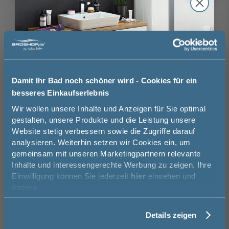
ohne
mit Aufmaßservice
Aufmaßservice
130,00 €
Auswahl zurücksetzen
ohne
mit
Montageservice
Montageservice
Damit Ihr Bad noch schöner wird - Cookies für ein
Brauchen Sie Hilfe bei der Konfiguration?
439,00 €
besseres Einkaufserlebnis
Wir beraten Sie gern.
Jetzt 50 € sparen!
Wir wollen unsere Inhalte und Anzeigen für Sie optimal
03606 / 50 77 70
gestalten, unsere Produkte und die Leistung unsere
Website stetig verbessern sowie die Zugriffe darauf
Melde Sie sich hier zu unserem
Unsere Ausstellung besuchen
analysieren. Weiterhin setzen wir Cookies ein, um
Newsletter an und sparen Sie
gemeinsam mit unseren Marketingpartnern relevante
50€* auf Ihre Bestellung!
Inhalte und interessengerechte Werbung zu zeigen. Ihre
Einwilligung können Sie jederzeit
hier
einsehen und
Vorname
ändern.
Basispreis
1.019,00 €
keine Optionen mit Aufpreis ausgewählt
Details zeigen
Nachname
Gesamtpreis
1.019,00 €