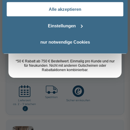
Alle akzeptieren
Versandkostenfrei innerhalb Deutschlands
Email
Versand ins Ausland zzgl.
Versandkosten
Einstellungen
−
+
Anmelden
nur notwendige Cookies
In den Warenkorb
*50 € Rabatt ab 750 € Bestellwert. Einmalig pro Kunde und nur
für Neukunden. Nicht mit anderen Gutscheinen oder
Rabattaktionen kombinierbar.
Artikel merken
Spedition
Lieferzeit:
Sicher einkaufen
ca. 2 - 3 Wochen
i