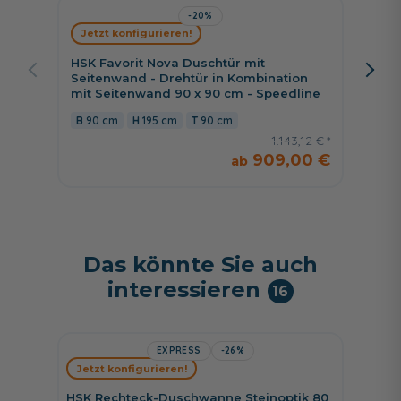
-20%
Jetzt konfigurieren!
Jetzt 
HSK Favorit Nova Duschtür mit
HSK K2
Seitenwand - Drehtür in Kombination
Drehtü
mit Seitenwand 90 x 90 cm - Speedline
90 c
90 cm
195 cm
90 cm
1.143,12 €
909,00 €
Das könnte Sie auch
interessieren
16
EXPRESS
-26%
HSK Sh
Jetzt konfigurieren!
Shower
Schwall
HSK Rechteck-Duschwanne Steinoptik 80