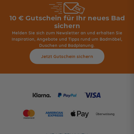
10 € Gutschein für Ihr neues Bad
sichern
Melden Sie sich zum Newsletter an und erhalten Sie
Inspiration, Angebote und Tipps rund um Badmöbel,
Duschen und Badplanung.
Jetzt Gutschein sichern