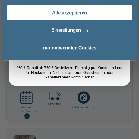
Alle akzeptieren
Versandkostenfrei innerhalb Deutschlands
Email
Versand ins Ausland zzgl.
Versandkosten
Einstellungen
−
+
Anmelden
nur notwendige Cookies
In den Warenkorb
*50 € Rabatt ab 750 € Bestellwert. Einmalig pro Kunde und nur
für Neukunden. Nicht mit anderen Gutscheinen oder
Artikel merken
Rabattaktionen kombinierbar.
Spedition
Lieferzeit:
Sicher einkaufen
ca. 2 - 3 Wochen
i