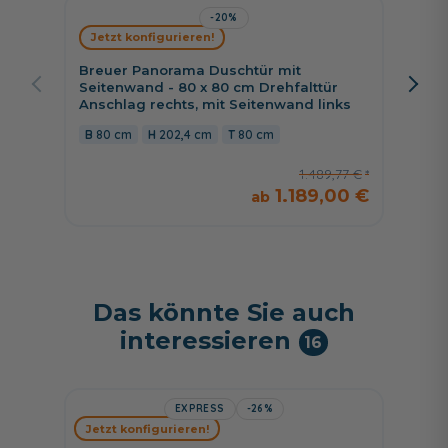
-20%
Jetzt konfigurieren!
Jetzt 
Breuer Panorama Duschtür mit
HSK K2
Seitenwand - 80 x 80 cm Drehfalttür
Drehtü
Anschlag rechts, mit Seitenwand links
100 
80 cm
202,4 cm
80 cm
1.489,77 €
1.189,00 €
Das könnte Sie auch
interessieren
16
EXPRESS
-26%
HSK Sh
Jetzt konfigurieren!
Shower