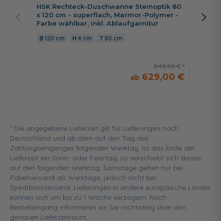
Schwall
HSK Rechteck-Duschwanne Steinoptik 80
Ablage
x 120 cm - superflach, Marmor-Polymer -
Farbe wählbar, inkl. Ablaufgarnitur
38,5 
120 cm
4 cm
80 cm
848,96 €
629,00 €
1
Die angegebene Lieferzeit gilt für Lieferungen nach
Deutschland und ab dem auf den Tag des
Zahlungseinganges folgenden Werktag. Ist das Ende der
Lieferzeit ein Sonn- oder Feiertag, so verschiebt sich dieses
auf den folgenden Werktag. Samstage gelten nur bei
Paketversand als Werktage, jedoch nicht bei
Speditionsversand. Lieferungen in andere europäische Länder
können sich um bis zu 1 Woche verzögern. Nach
Bestelleingang informieren wir Sie rechtzeitig über den
genauen Lieferzeitraum.