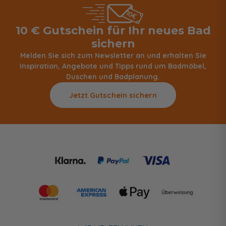
10 € Gutschein für Ihr neues Bad
sichern
Melden Sie sich zum Newsletter an und erhalten Sie
Inspiration, Angebote und Tipps rund um Badmöbel,
Duschen und Badplanung.
Jetzt Gutschein sichern