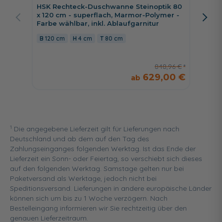
Schwall
HSK Rechteck-Duschwanne Steinoptik 80
Ablage
x 120 cm - superflach, Marmor-Polymer -
Farbe wählbar, inkl. Ablaufgarnitur
38,5 
120 cm
4 cm
80 cm
848,96 €
629,00 €
1
Die angegebene Lieferzeit gilt für Lieferungen nach
Deutschland und ab dem auf den Tag des
Zahlungseinganges folgenden Werktag. Ist das Ende der
Lieferzeit ein Sonn- oder Feiertag, so verschiebt sich dieses
auf den folgenden Werktag. Samstage gelten nur bei
Paketversand als Werktage, jedoch nicht bei
Speditionsversand. Lieferungen in andere europäische Länder
können sich um bis zu 1 Woche verzögern. Nach
Bestelleingang informieren wir Sie rechtzeitig über den
genauen Lieferzeitraum.