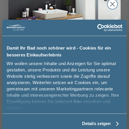
ohne
mit Aufmaßservice
Aufmaßservice
130,00 €
Auswahl zurücksetzen
ohne
mit
Montageservice
Montageservice
Brauchen Sie Hilfe bei der Konfiguration?
Damit Ihr Bad noch schöner wird - Cookies für ein
439,00 €
Wir beraten Sie gern.
besseres Einkaufserlebnis
Jetzt 50 € sparen!
Wir wollen unsere Inhalte und Anzeigen für Sie optimal
03606 / 50 77 70
gestalten, unsere Produkte und die Leistung unsere
Website stetig verbessern sowie die Zugriffe darauf
Unsere Ausstellung besuchen
Melde Sie sich hier zu unserem
analysieren. Weiterhin setzen wir Cookies ein, um
Newsletter an und sparen Sie
gemeinsam mit unseren Marketingpartnern relevante
50€* auf Ihre Bestellung!
Inhalte und interessengerechte Werbung zu zeigen. Ihre
Einwilligung können Sie jederzeit
hier
einsehen und
Vorname
Basispreis
1.039,00 €
ändern.
keine Optionen mit Aufpreis ausgewählt
Details zeigen
Nachname
Gesamtpreis
1.039,00 €