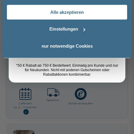
Alle akzeptieren
Versandkostenfrei innerhalb Deutschlands
Email
Versand ins Ausland zzgl.
Versandkosten
Einstellungen
−
+
Anmelden
nur notwendige Cookies
In den Warenkorb
*50 € Rabatt ab 750 € Bestellwert. Einmalig pro Kunde und nur
für Neukunden. Nicht mit anderen Gutscheinen oder
Artikel merken
Rabattaktionen kombinierbar.
Spedition
Lieferzeit:
Sicher einkaufen
ca. 2 - 3 Wochen
i