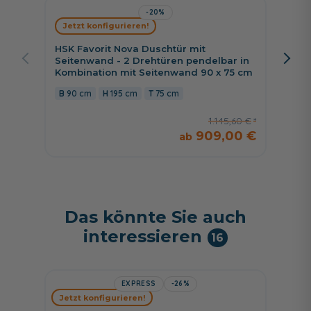
-20%
Jetzt konfigurieren!
Jetzt 
HSK Favorit Nova Duschtür mit
HSK Fa
Seitenwand - 2 Drehtüren pendelbar in
Seiten
Kombination mit Seitenwand 90 x 75 cm
Kombin
90 cm
195 cm
75 cm
90 c
1.145,60 €
909,00 €
Das könnte Sie auch
interessieren
16
EXPRESS
-26%
HSK Sh
Jetzt konfigurieren!
Shower