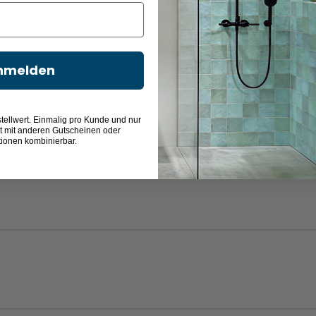
nmelden
tellwert. Einmalig pro Kunde und nur
t mit anderen Gutscheinen oder
tionen kombinierbar.
chtglas - Nebel
Echtglas -
Echtglas -
Echtglas - Grau
Bodennebel
Chinchilla
170,00 €
170,00 €
170,00 €
170,00 €