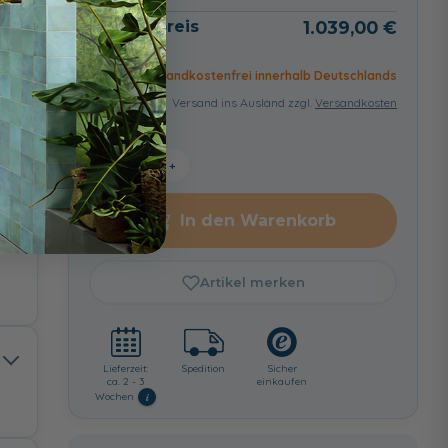
Gesamtpreis
1.039,00 €
Versandkostenfrei innerhalb Deutschlands
Versand ins Ausland zzgl.
Versandkosten
−
+
In den Warenkorb
Artikel merken
Lieferzeit:
Spedition
Sicher
ca. 2 - 3
einkaufen
i
Wochen