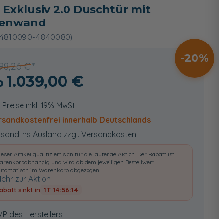
 Exklusiv 2.0 Duschtür mit
tenwand
4810090-4840080)
20
298,26 €
1.039,00 €
e Preise inkl. 19% MwSt.
rsandkostenfrei innerhalb Deutschlands
sand ins Ausland zzgl.
Versandkosten
ieser Artikel qualifiziert sich für die laufende Aktion. Der Rabatt ist
arenkorbabhängig und wird ab dem jeweiligen Bestellwert
utomatisch im Warenkorb abgezogen.
ehr zur Aktion
abatt sinkt in
1T 14:56:13
VP des Herstellers