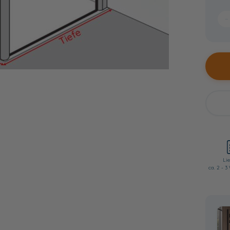
−
Lie
ca. 2 - 