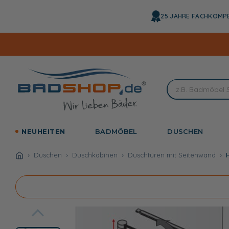
Direkt
zum
25 JAHRE FACHKOMP
Inhalt
NEUHEITEN
BADMÖBEL
DUSCHEN
Duschen
Duschkabinen
Duschtüren mit Seitenwand