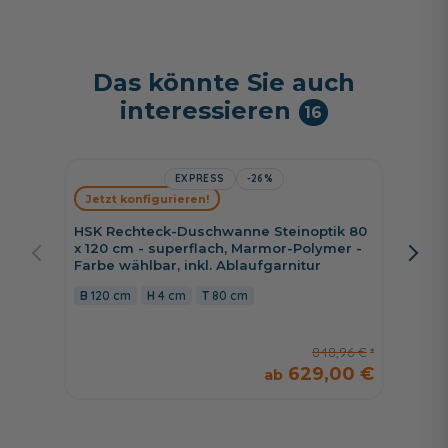
Das könnte Sie auch
interessieren
16
EXPRESS
-26%
Jetzt konfigurieren!
Jetzt 
HSK Rechteck-Duschwanne Steinoptik 80
HSK Re
x 120 cm - superflach, Marmor-Polymer -
cm, Mar
Farbe wählbar, inkl. Ablaufgarnitur
Rinnen
120 cm
4 cm
80 cm
70 cm
848,96 €
629,00 €