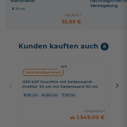
Wandhalter
nachträglichen E
Versiegelung
25 cm
186,18 €
35,99 €
Kunden kauften auch
8
-20%
Jetzt konfigurieren!
Jetzt 
HSK K2P Duschtür mit Seitenwand -
HSK Ap
Drehtür 90 cm mit Seitenwand 90 cm
Drehtü
mit Se
90 cm
200 cm
90 cm
120 
1.942,43 €
1.549,00 €