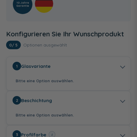
10 Jahre
Garantie
Konfigurieren Sie Ihr Wunschprodukt
Optionen ausgewählt
0
/ 5
Glasvariante
1
Bitte eine Option auswählen.
Beschichtung
2
Bitte eine Option auswählen.
Echtglas - Klar hell
Echtglas -
Echtglas - Nebel
Profilfarbe
i
3
Mattierung