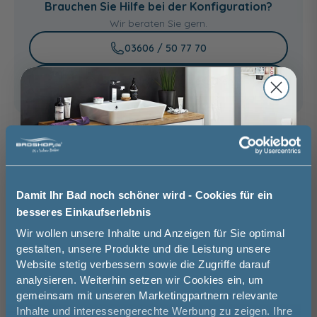
Brauchen Sie Hilfe bei der Konfiguration?
439,00 €
Wir beraten Sie gern.
03606 / 50 77 70
Unsere Ausstellung besuchen
Basispreis
879,00 €
keine Optionen mit Aufpreis ausgewählt
Damit Ihr Bad noch schöner wird - Cookies für ein
Gesamtpreis
879,00 €
besseres Einkaufserlebnis
Jetzt 50 € sparen!
Wir wollen unsere Inhalte und Anzeigen für Sie optimal
Versandkostenfrei innerhalb Deutschlands
gestalten, unsere Produkte und die Leistung unsere
Versand ins Ausland zzgl.
Versandkosten
Website stetig verbessern sowie die Zugriffe darauf
Melde Sie sich hier zu unserem
analysieren. Weiterhin setzen wir Cookies ein, um
Newsletter an und sparen Sie
gemeinsam mit unseren Marketingpartnern relevante
50€* auf Ihre Bestellung!
−
+
Inhalte und interessengerechte Werbung zu zeigen. Ihre