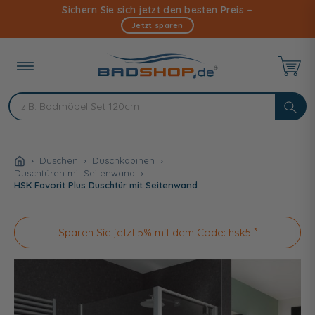
Direkt
Sichern Sie sich jetzt den besten Preis –
zum
Jetzt sparen
Inhalt
Duschen
Duschkabinen
Duschtüren mit Seitenwand
HSK Favorit Plus Duschtür mit Seitenwand
Sparen Sie jetzt 5% mit dem Code: hsk5 ³