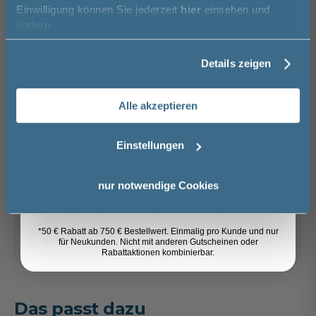
Einwilligung können Sie jederzeit
hier
einsehen und
Vorname
In den Warenkorb
ändern.
Details zeigen
Artikel merken
Nachname
Alle akzeptieren
Email
Spedition
Lieferzeit:
Sicher einkaufen
Einstellungen
ca. 2 - 3 Wochen
i
Anmelden
nur notwendige Cookies
Weitere Artikel der Serie
HSK Favorit
Plus
*50 € Rabatt ab 750 € Bestellwert. Einmalig pro Kunde und nur
für Neukunden. Nicht mit anderen Gutscheinen oder
Rabattaktionen kombinierbar.
Das passt dazu