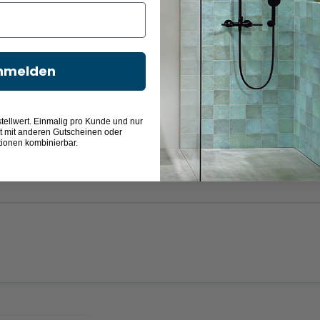
Echtglas - Grau
Echtglas -
Echtglas - Carre
nmelden
Chinchilla
181,00 €
243,00 €
181,00 €
tellwert. Einmalig pro Kunde und nur
t mit anderen Gutscheinen oder
tionen kombinierbar.