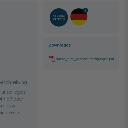
10 Jahre
Garantie
Downloads
skizze_fuer_sonderanfertigungen.pdf
beschreibung.
 unterliegen
 Aufmaß oder
n- bzw.
in bereits
.