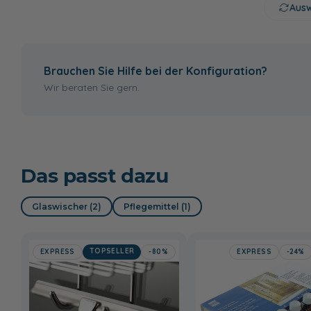
130,00 €
Ausw
ohne
mit
Montageservice
Montageservice
Brauchen Sie Hilfe bei der Konfiguration?
439,00 €
Wir beraten Sie gern.
Das passt dazu
Glaswischer (2)
Pflegemittel (1)
TOPSELLER
EXPRESS
-80%
EXPRESS
-24%