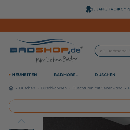
Direkt
zum
25 JAHRE FACHKOMP
Inhalt
NEUHEITEN
BADMÖBEL
DUSCHEN
Duschen
Duschkabinen
Duschtüren mit Seitenwand