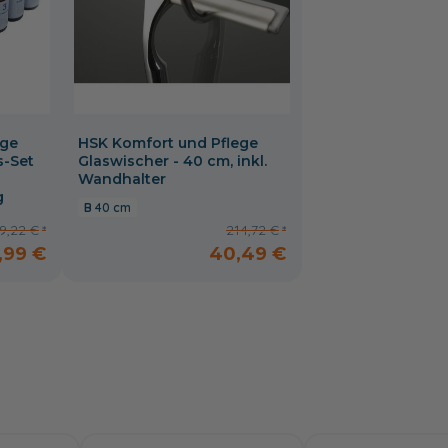
ege
HSK Komfort und Pflege
s-Set
Glaswischer - 40 cm, inkl.
Wandhalter
g
40 cm
9,22 €
214,72 €
,99 €
40,49 €