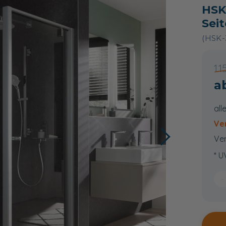
HSK
Sei
(HSK-
1.
all
Ve
Ver
* U
−