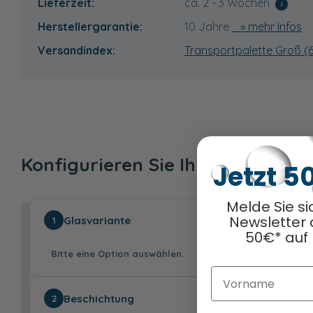
Lieferzeit:
ca. 2 - 3 Wochen
i
Herstellergarantie:
10 Jahre
» mehr Infos
Versandindex:
Transportpalette Groß (
Konfigurieren Sie Ihr Wunschpr
Jetzt 5
Melde Sie si
Newsletter 
Glasvariante
1
50€* auf 
Bitte eine Option auswählen.
Vorname
Beschichtung
2