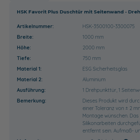
HSK Favorit Plus Duschtür mit Seitenwand - Dre
Artikelnummer:
HSK-3500100-3300075
Breite:
1000
mm
Höhe:
2000
mm
Tiefe:
750
mm
Material 1:
ESG Sicherheitsglas
Material 2:
Aluminium
Ausführung:
1 Drehpunkttür, 1 Seiten
Bemerkung:
Dieses Produkt wird durc
einer Toleranz von ± 2 m
Montage wünschen. Das 
Silikonarbeiten durchgef
entfernt sein. Aufmaß- 