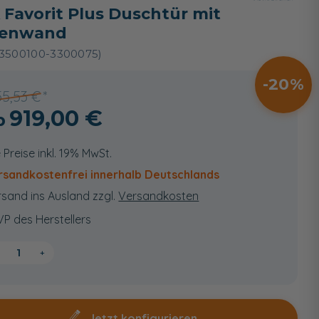
 Favorit Plus Duschtür mit
tenwand
3500100-3300075)
20
155,53 €
919,00 €
e Preise inkl. 19% MwSt.
rsandkostenfrei innerhalb Deutschlands
sand ins Ausland zzgl.
Versandkosten
VP des Herstellers
+
Jetzt konfigurieren