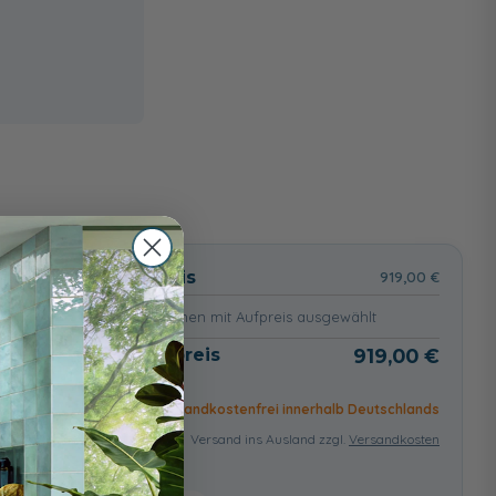
wählt
Basispreis
919,00 €
keine Optionen mit Aufpreis ausgewählt
Gesamtpreis
919,00 €
Versandkostenfrei innerhalb Deutschlands
Versand ins Ausland zzgl.
Versandkosten