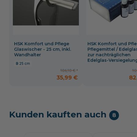
HSK Komfort und Pflege
HSK Komfort und Pfl
Glaswischer - 25 cm, inkl.
Pflegemittel / Edelgla
Wandhalter
zur nachträglichen
Edelglas-Versiegelun
25 cm
186,18 €
10
35,99 €
82
Kunden kauften auch
8