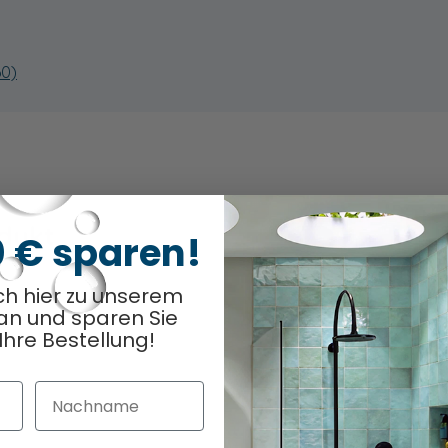
60)
odukt
0 € sparen!
Optionen ausge
0
/ 5
ch hier zu unserem
an und sparen Sie
Ihre Bestellung!
Nachname