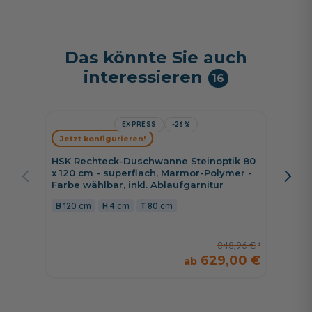
Das könnte Sie auch
interessieren
16
EXPRESS
-26%
Jetzt konfigurieren!
Jetzt 
HSK Rechteck-Duschwanne Steinoptik 80
HSK Re
x 120 cm - superflach, Marmor-Polymer -
cm, Mar
Farbe wählbar, inkl. Ablaufgarnitur
Rinnen
120 cm
4 cm
80 cm
70 cm
848,96 €
629,00 €