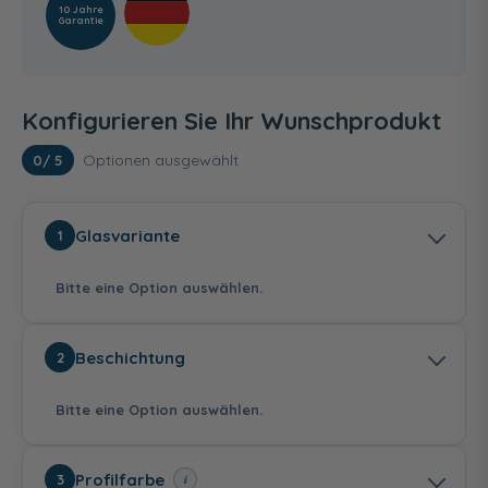
10 Jahre
Garantie
Konfigurieren Sie Ihr Wunschprodukt
Optionen ausgewählt
0
/ 5
Glasvariante
1
Bitte eine Option auswählen.
Beschichtung
2
Bitte eine Option auswählen.
Echtglas - Klar hell
Echtglas -
Echtglas - Nebel
Profilfarbe
i
3
Mattierung