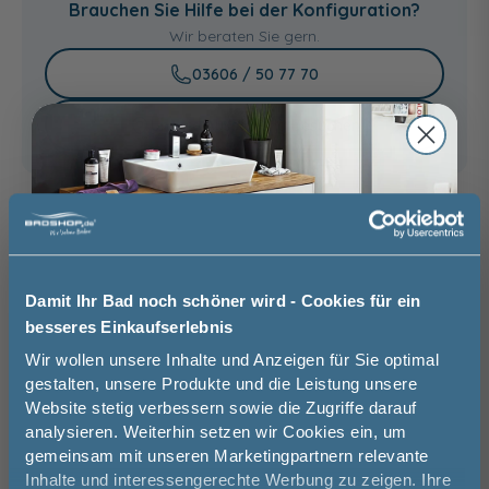
Brauchen Sie Hilfe bei der Konfiguration?
439,00 €
Wir beraten Sie gern.
03606 / 50 77 70
Unsere Ausstellung besuchen
Basispreis
919,00 €
keine Optionen mit Aufpreis ausgewählt
Damit Ihr Bad noch schöner wird - Cookies für ein
Gesamtpreis
919,00 €
besseres Einkaufserlebnis
Jetzt 50 € sparen!
Wir wollen unsere Inhalte und Anzeigen für Sie optimal
Versandkostenfrei innerhalb Deutschlands
gestalten, unsere Produkte und die Leistung unsere
Versand ins Ausland zzgl.
Versandkosten
Website stetig verbessern sowie die Zugriffe darauf
Melde Sie sich hier zu unserem
analysieren. Weiterhin setzen wir Cookies ein, um
Newsletter an und sparen Sie
gemeinsam mit unseren Marketingpartnern relevante
50€* auf Ihre Bestellung!
−
+
Inhalte und interessengerechte Werbung zu zeigen. Ihre