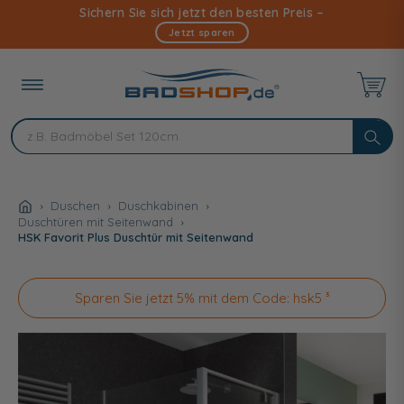
Direkt
Sichern Sie sich jetzt den besten Preis –
zum
Jetzt sparen
Inhalt
Duschen
Duschkabinen
Duschtüren mit Seitenwand
HSK Favorit Plus Duschtür mit Seitenwand
Sparen Sie jetzt 5% mit dem Code: hsk5 ³