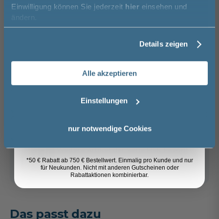
Einwilligung können Sie jederzeit
hier
einsehen und
Vorname
In den Warenkorb
ändern.
Details zeigen
Artikel merken
Nachname
Alle akzeptieren
Email
Spedition
Lieferzeit:
Sicher einkaufen
Einstellungen
ca. 2 - 3 Wochen
i
Anmelden
nur notwendige Cookies
Weitere Artikel der Serie
HSK Favorit
Plus
*50 € Rabatt ab 750 € Bestellwert. Einmalig pro Kunde und nur
für Neukunden. Nicht mit anderen Gutscheinen oder
Rabattaktionen kombinierbar.
Das passt dazu