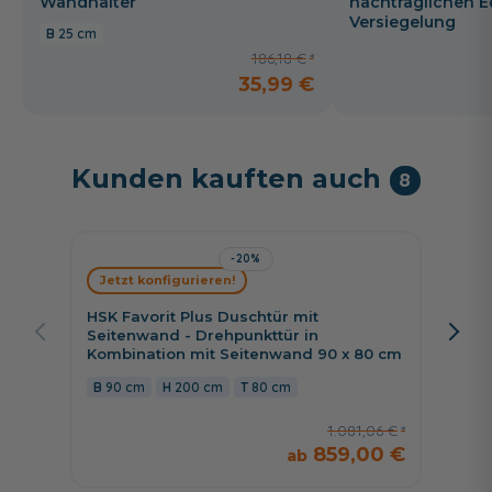
Wandhalter
nachträglichen E
Versiegelung
25 cm
186,18 €
35,99 €
Kunden kauften auch
8
-20%
Jetzt konfigurieren!
Jetzt 
HSK Favorit Plus Duschtür mit
HSK Fa
Seitenwand - Drehpunkttür in
Seiten
Kombination mit Seitenwand 90 x 80 cm
Kombin
90 cm
200 cm
80 cm
90 c
1.081,06 €
859,00 €