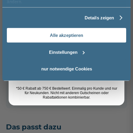
Vorname
ändern.
In den Warenkorb
Details zeigen
Nachname
Artikel merken
Alle akzeptieren
Email
Spedition
Einstellungen
Lieferzeit:
Sicher einkaufen
ca. 2 - 3 Wochen
i
Anmelden
nur notwendige Cookies
Weitere Artikel der Serie
HSK Favorit
*50 € Rabatt ab 750 € Bestellwert. Einmalig pro Kunde und nur
für Neukunden. Nicht mit anderen Gutscheinen oder
Plus
Rabattaktionen kombinierbar.
Das passt dazu