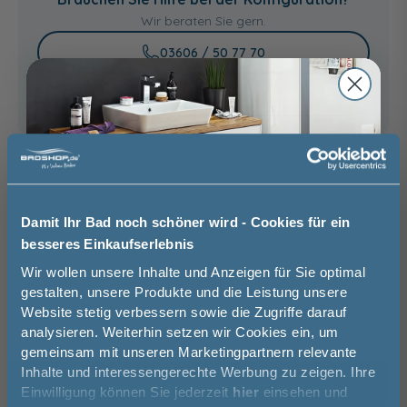
367,00 €
Wir beraten Sie gern.
03606 / 50 77 70
Unsere Ausstellung besuchen
Basispreis
299,00 €
keine Optionen mit Aufpreis ausgewählt
Damit Ihr Bad noch schöner wird - Cookies für ein
besseres Einkaufserlebnis
Gesamtpreis
299,00 €
Jetzt 50 € sparen!
Wir wollen unsere Inhalte und Anzeigen für Sie optimal
gestalten, unsere Produkte und die Leistung unsere
Versandkostenfrei innerhalb Deutschlands
Website stetig verbessern sowie die Zugriffe darauf
Melde Sie sich hier zu unserem
Versand ins Ausland zzgl.
Versandkosten
analysieren. Weiterhin setzen wir Cookies ein, um
Newsletter an und sparen Sie
gemeinsam mit unseren Marketingpartnern relevante
50€* auf Ihre Bestellung!
Inhalte und interessengerechte Werbung zu zeigen. Ihre
−
+
Einwilligung können Sie jederzeit
hier
einsehen und