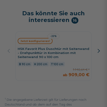
Das könnte Sie auch
interessieren
16
-20%
Jetzt konfigurieren!
Jetzt 
HSK Favorit Plus Duschtür mit Seitenwand
HSK Fav
- Drehpunkttür in Kombination mit
- Drehp
Seitenwand 90 x 100 cm
Seiten
90 cm
200 cm
100 cm
90 cm
1.140,64 €
909,00 €
1
Die angegebene Lieferzeit gilt für Lieferungen nach
Deutschland und ab dem auf den Tag des