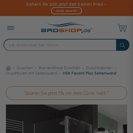
Direkt
Sichern Sie sich jetzt den besten Preis –
zum
Jetzt sparen
Inhalt
Duschen
Barrierefreie Duschen
Duschkabinen
Duschtüren mit Seitenwand
HSK Favorit Plus Seitenwand
Sparen Sie jetzt 5% mit dem Code: hsk5 ³