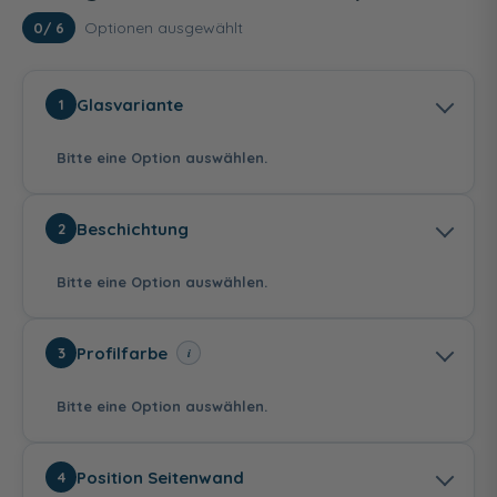
Optionen ausgewählt
0
/ 6
Glasvariante
1
Bitte eine Option auswählen.
Beschichtung
2
Bitte eine Option auswählen.
Echtglas - Klar hell
Echtglas -
Echtglas - Nebel
Profilfarbe
i
3
Mattierung
91,00 €
komplett
91,00 €
Bitte eine Option auswählen.
ohne Beschichtung
mit Edelglas-
mit TwinSeal-
Position Seitenwand
4
Beschichtung
Beschichtung