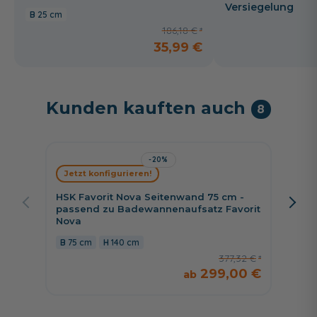
Versiegelung
25 cm
186,18 €
35,99 €
Kunden kauften auch
8
-20%
Jetzt konfigurieren!
Jetzt 
HSK Favorit Nova Seitenwand 75 cm -
HSK Se
passend zu Badewannenaufsatz Favorit
zu ent
Nova
Speedl
75 cm
140 cm
70 c
377,32 €
299,00 €