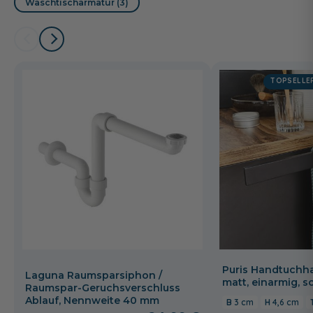
Waschtischarmatur (3)
Grey matt
TOPSELLE
Puris Handtuchha
Laguna Raumsparsiphon /
matt, einarmig, 
Raumspar-Geruchsverschluss
Ablauf, Nennweite 40 mm
3 cm
4,6 cm