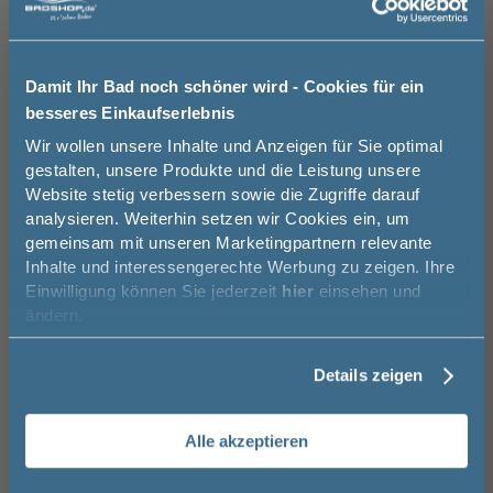
03606 / 50 77 70
Unsere Ausstellung besuchen
Damit Ihr Bad noch schöner wird - Cookies für ein
Titangrau matt -
Polarweiß
Eiche Schwarz -
folierte Front
hochglanz -
melaminharzbeschichtete
besseres Einkaufserlebnis
folierte Front
Front
Jetzt 50 € sparen!
Wir wollen unsere Inhalte und Anzeigen für Sie optimal
gestalten, unsere Produkte und die Leistung unsere
Titangrau matt
Eiche Schwarz
Halifax Eiche
Basispreis
1.509,00 €
Website stetig verbessern sowie die Zugriffe darauf
Melde Sie sich hier zu unserem
keine Optionen mit Aufpreis ausgewählt
analysieren. Weiterhin setzen wir Cookies ein, um
Newsletter an und sparen Sie
gemeinsam mit unseren Marketingpartnern relevante
50€* auf Ihre Bestellung!
Gesamtpreis
1.509,00 €
Inhalte und interessengerechte Werbung zu zeigen. Ihre
Einwilligung können Sie jederzeit
hier
einsehen und
Vorname
Versandkostenfrei innerhalb Deutschlands
Halifax Eiche -
Cuneo Eiche
Cuneo Eiche Grau -
ändern.
melaminharzbeschichte
Dunkel - folierte
melaminharzbeschichtete
Versand ins Ausland zzgl.
Versandkosten
Front
Front
Front
Cuneo Eiche
Cuneo Eiche Grau
Cuneo Eiche Braun
Dunkel
Details zeigen
Nachname
−
+
Alle akzeptieren
Email
In den Warenkorb