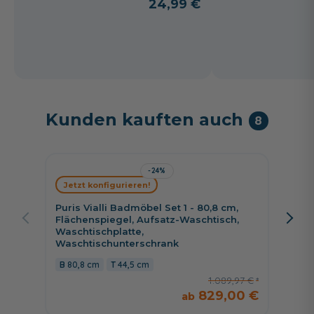
24,99 €
Kunden kauften auch
8
-24%
Jetzt konfigurieren!
Jetzt 
Puris Vialli Badmöbel Set 1 - 80,8 cm,
Pelipa
Flächenspiegel, Aufsatz-Waschtisch,
cm, Sp
Waschtischplatte,
Kranz,
Waschtischunterschrank
wählb
80,8 cm
44,5 cm
66 c
1.089,97 €
829,00 €