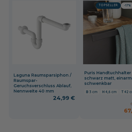
TOPSELLER
-17%
Puris Handtuchhalter
Laguna Raumsparsiphon /
schwarz matt, einarm
Raumspar-
schwenkbar
Geruchsverschluss Ablauf,
Nennweite 40 mm
3 cm
4,6 cm
42 
24,99 €
67