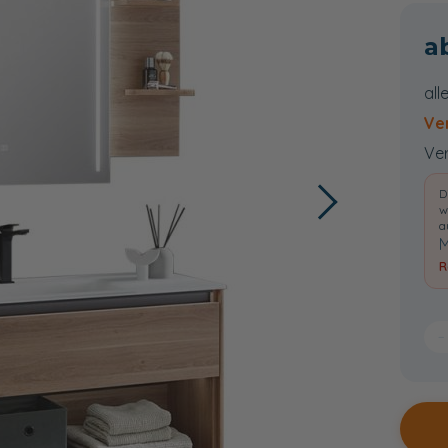
all
Ve
Ver
D
w
a
M
R
−