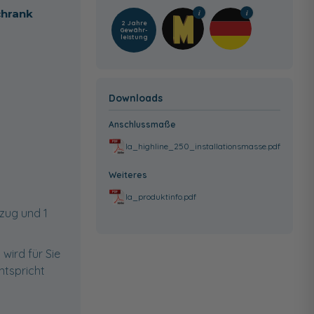
chrank
2 Jahre
Gewähr­
leistung
Downloads
Anschlussmaße
la_highline_250_installationsmasse.pdf
Weiteres
la_produktinfo.pdf
zug und 1
wird für Sie
ntspricht