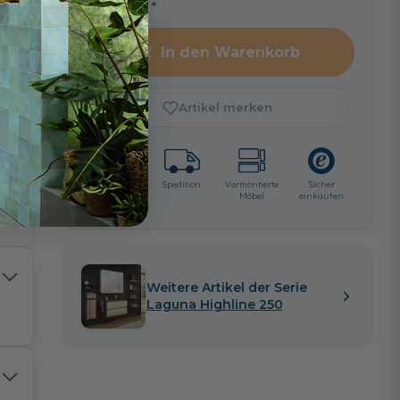
−
+
In den Warenkorb
-
Artikel merken
t
Lieferzeit:
Spedition
Vormontierte
Sicher
ca. 4 - 6
Möbel
einkaufen
i
Wochen
htete
Weitere Artikel der Serie
Laguna Highline 250