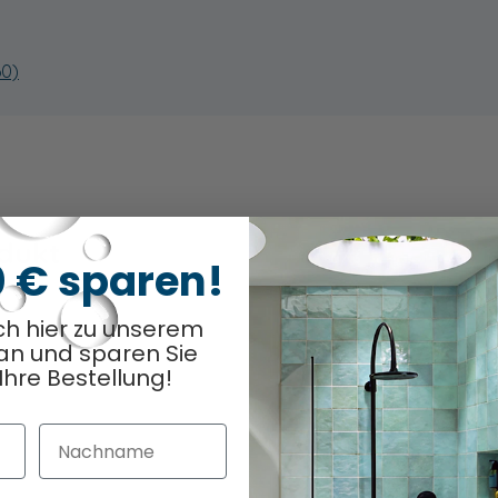
60)
odukt
Optionen ausge
0
/ 6
0 € sparen!
ch hier zu unserem
an und sparen Sie
Ihre Bestellung!
Nachname