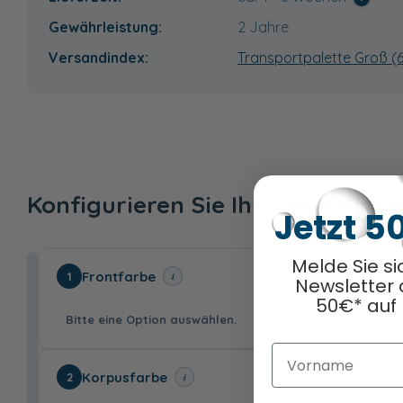
Gewährleistung:
2 Jahre
Versandindex:
Transportpalette Groß (
Konfigurieren Sie Ihr Wunschpr
Jetzt 5
Melde Sie si
Frontfarbe
i
1
Newsletter 
50€* auf 
Bitte eine Option auswählen.
Vorname
Korpusfarbe
i
2