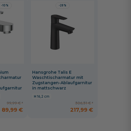
-10%
-28%
mium
Hansgrohe Talis E
charmatur
Waschtischarmatur mit
Zugstangen-Ablaufgarnitur
ufgarnitur
in mattschwarz
16,2 cm
99,99 €
306,31 €
89,99 €
217,99 €