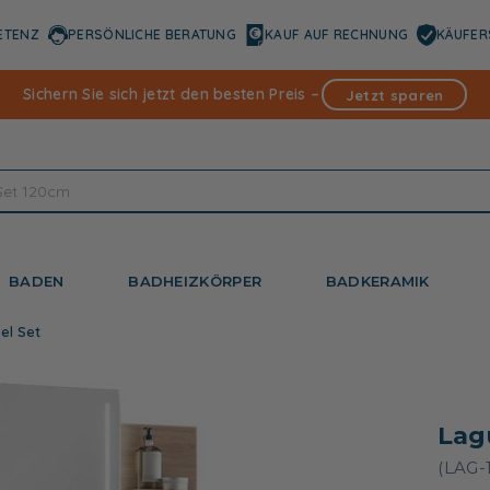
ETENZ
PERSÖNLICHE BERATUNG
KAUF AUF RECHNUNG
KÄUFER
Sichern Sie sich jetzt den besten Preis –
Jetzt sparen
BADEN
BADHEIZKÖRPER
BADKERAMIK
el Set
Lag
(LAG-