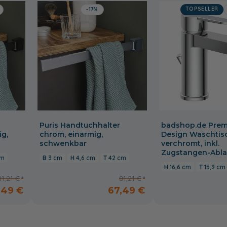
TOPSELLER
-17%
Puris Handtuchhalter
badshop.de Pre
ig,
chrom, einarmig,
Design Waschtis
schwenkbar
verchromt, inkl.
Zugstangen-Abla
cm
3 cm
4,6 cm
42 cm
16,6 cm
15,9 cm
81,21 €
81,21 €
,49 €
67,49 €