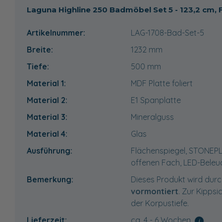
Laguna Highline 250 Badmöbel Set 5 - 123,2 cm,
Artikelnummer:
LAG-1708-Bad-Set-5
Breite:
1232
mm
Tiefe:
500
mm
Material 1:
MDF Platte foliert
Material 2:
E1 Spanplatte
Material 3:
Mineralguss
Material 4:
Glas
Ausführung:
Flächenspiegel, STONEPL
offenen Fach, LED-Beleu
Bemerkung:
Dieses Produkt wird durc
vormontiert
. Zur Kippsi
der Korpustiefe.
Lieferzeit:
ca. 4 - 6 Wochen
i