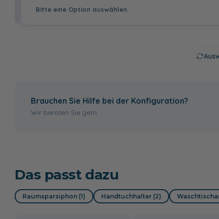
214,00 €
Bitte eine Option auswählen.
Stahl Dunkel matt -
Cuneo Eiche Grau -
Kaschmir matt -
melaminharzbeschichtete
melaminharzbeschichtete
folierte Front
Front
Front
mit Hahnloch
ohne Hahnloch
161,00 €
Cuneo Eiche
Kaschmir matt
Weiß hochglanz
Ausw
Grau
129,00 €
Griffprofil alu
Griffprofil
matt
schwarz matt
Brauchen Sie Hilfe bei der Konfiguration?
Wir beraten Sie gern.
Das passt dazu
Raumsparsiphon (1)
Handtuchhalter (2)
Waschtischar