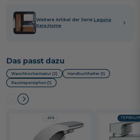
Orient Rot
Kaschmir matt
Weiß hochglanz
32,00 €
Weitere Artikel der Serie
Laguna
Kera.Home
Das passt dazu
Waschtischarmatur (2)
Handtuchhalter (1)
Raumsparsiphon (1)
TOPSELLE
-36%