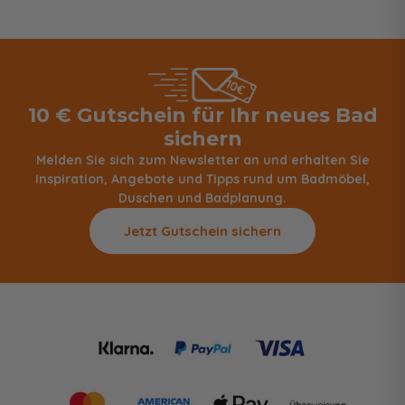
10 € Gutschein für Ihr neues Bad
sichern
Melden Sie sich zum Newsletter an und erhalten Sie
Inspiration, Angebote und Tipps rund um Badmöbel,
Duschen und Badplanung.
Jetzt Gutschein sichern