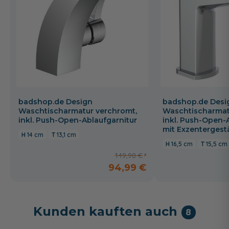
badshop.de Design
badshop.de Desi
Waschtischarmatur verchromt,
Waschtischarmat
inkl. Push-Open-Ablaufgarnitur
inkl. Push-Open-
mit Exzenterges
14 cm
13,1 cm
16,5 cm
15,5 cm
149,98 €
94,99 €
Kunden kauften auch
8