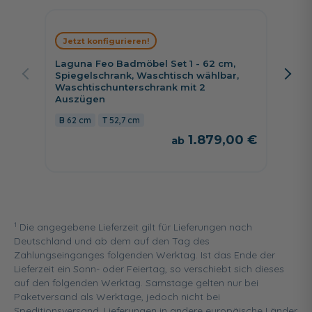
Jetzt konfigurieren!
Jetzt 
Laguna Feo Badmöbel Set 1 - 62 cm,
Laguna
Spiegelschrank, Waschtisch wählbar,
cm, 1 
Waschtischunterschrank mit 2
Wascht
Auszügen
Variant
62 cm
52,7 cm
85 c
1.879,00 €
1
Die angegebene Lieferzeit gilt für Lieferungen nach
Deutschland und ab dem auf den Tag des
Zahlungseinganges folgenden Werktag. Ist das Ende der
Lieferzeit ein Sonn- oder Feiertag, so verschiebt sich dieses
auf den folgenden Werktag. Samstage gelten nur bei
Paketversand als Werktage, jedoch nicht bei
Speditionsversand. Lieferungen in andere europäische Länder