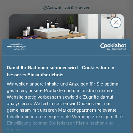
Auswahl zurücksetzen
Betonoptik -
Halifax Eiche -
Cuneo Eiche
melaminharzbeschichtete
melaminharzbeschichtete
Dunkel - folierte
Links
Rechts
Front
Front
Front
Brauchen Sie Hilfe bei der Konfiguration?
Wir beraten Sie gern.
Halifax Eiche
Cuneo Eiche
Cuneo Eiche Braun
Dunkel
03606 / 50 77 70
Damit Ihr Bad noch schöner wird - Cookies für ein
Unsere Ausstellung besuchen
besseres Einkaufserlebnis
Cuneo Eiche Braun -
Cuneo Eiche Natural -
Betongrün -
Jetzt 50 € sparen!
Wir wollen unsere Inhalte und Anzeigen für Sie optimal
melaminharzbeschichtete
melaminharzbeschichtete
melaminharzbeschichtete
Front
Front
Front
gestalten, unsere Produkte und die Leistung unsere
Website stetig verbessern sowie die Zugriffe darauf
Basispreis
609,00 €
Melde Sie sich hier zu unserem
Cuneo Eiche
Betongrün
Weiß matt
analysieren. Weiterhin setzen wir Cookies ein, um
Newsletter an und sparen Sie
Natural
keine Optionen mit Aufpreis ausgewählt
gemeinsam mit unseren Marketingpartnern relevante
50€* auf Ihre Bestellung!
Inhalte und interessengerechte Werbung zu zeigen. Ihre
Gesamtpreis
609,00 €
Einwilligung können Sie jederzeit
hier
einsehen und
Vorname
ändern.