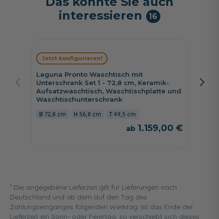
Das könnte Sie auch
interessieren
16
Jetzt konfigurieren!
Jetzt 
Laguna Pronto Waschtisch mit
Laguna
Unterschrank Set 1 - 72,8 cm, Keramik-
172 cm,
Aufsatzwaschtisch, Waschtischplatte und
cm brei
Waschtischunterschrank
172 c
72,8 cm
56,8 cm
49,5 cm
1.159,00 €
1
Die angegebene Lieferzeit gilt für Lieferungen nach
Deutschland und ab dem auf den Tag des
Zahlungseinganges folgenden Werktag. Ist das Ende der
Lieferzeit ein Sonn- oder Feiertag, so verschiebt sich dieses