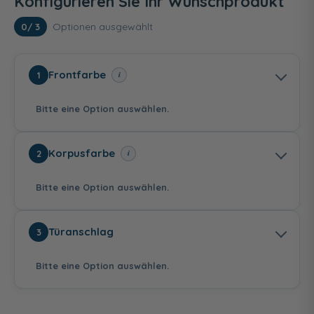
Konfigurieren Sie Ihr Wunschprodukt
Optionen ausgewählt
0
/ 3
Frontfarbe
i
1
Bitte eine Option auswählen.
Korpusfarbe
i
2
Bitte eine Option auswählen.
Stahl dunkel matt -
Polarweiß
Eiche Sand -
Türanschlag
3
melaminharzbeschichtete
hochglanz -
folierte Front
Front
folierte Front
Bitte eine Option auswählen.
Stahl dunkel matt
Eiche Sand
Betonoptik