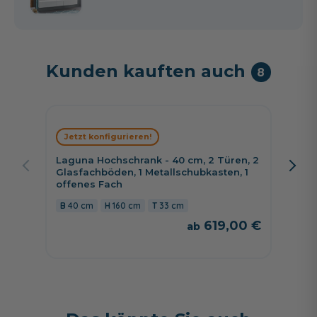
Kunden kauften auch
8
Jetzt konfigurieren!
Jetzt 
Laguna Hochschrank - 40 cm, 2 Türen, 2
Puris 
Glasfachböden, 1 Metallschubkasten, 1
Türen,
offenes Fach
Aufdo
40 cm
160 cm
33 cm
42 c
619,00 €