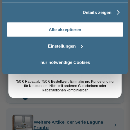
Versandkostenfrei innerhalb Deutschlands
Edelweiß matt -
Cuneo Eiche Grau -
Kaschmir matt -
Versand ins Ausland zzgl.
Versandkosten
folierte Front
melaminharzbeschichtete
folierte Front
Details zeigen
Front
Nachname
Cuneo Eiche Grau
Kaschmir matt
Weiß hochglanz
−
+
68,00 €
Alle akzeptieren
Email
In den Warenkorb
Einstellungen
Anmelden
Artikel merken
nur notwendige Cookies
*50 € Rabatt ab 750 € Bestellwert. Einmalig pro Kunde und nur
Spedition
für Neukunden. Nicht mit anderen Gutscheinen oder
Lieferzeit:
Vormontierte
Sicher einkaufen
Rabattaktionen kombinierbar.
ca. 4 - 6 Wochen
Möbel
i
Weitere Artikel der Serie
Laguna
Pronto