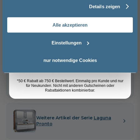
Front
Details zeigen
Nachname
Cuneo Eiche Grau
Kaschmir matt
Weiß hochglanz
−
+
68,00 €
Alle akzeptieren
Email
In den Warenkorb
Einstellungen
Artikel merken
Anmelden
nur notwendige Cookies
Spedition
*50 € Rabatt ab 750 € Bestellwert. Einmalig pro Kunde und nur
Lieferzeit:
Vormontierte
Sicher einkaufen
für Neukunden. Nicht mit anderen Gutscheinen oder
ca. 4 - 6 Wochen
Möbel
Rabattaktionen kombinierbar.
i
Weitere Artikel der Serie
Laguna
Pronto