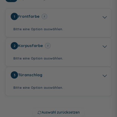
Frontfarbe
i
1
Bitte eine Option auswählen.
Korpusfarbe
i
2
Bitte eine Option auswählen.
Stahl dunkel matt -
Polarweiß
Eiche Sand -
Türanschlag
3
melaminharzbeschichtete
hochglanz -
folierte Front
Front
folierte Front
Bitte eine Option auswählen.
Stahl dunkel matt
Eiche Sand
Betonoptik
Auswahl zurücksetzen