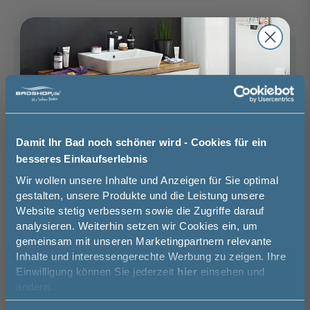
Betonoptik -
Halifax Eiche -
Cuneo Eiche
melaminharzbeschichtete
melaminharzbeschichtete
Dunkel - folierte
Links
Rechts
Front
Front
Front
Brauchen Sie Hilfe bei der Konfiguration?
Wir beraten Sie gern.
Halifax Eiche
Cuneo Eiche
Cuneo Eiche Braun
Dunkel
03606 / 50 77 70
Unsere Ausstellung besuchen
Damit Ihr Bad noch schöner wird - Cookies für ein
Cuneo Eiche Braun -
Cuneo Eiche Natural -
Betongrün -
besseres Einkaufserlebnis
melaminharzbeschichtete
melaminharzbeschichtete
melaminharzbeschichtete
Front
Front
Front
Jetzt 50 € sparen!
Wir wollen unsere Inhalte und Anzeigen für Sie optimal
gestalten, unsere Produkte und die Leistung unsere
Basispreis
659,00 €
Cuneo Eiche
Betongrün
Weiß matt
Website stetig verbessern sowie die Zugriffe darauf
Melde Sie sich hier zu unserem
Natural
keine Optionen mit Aufpreis ausgewählt
analysieren. Weiterhin setzen wir Cookies ein, um
Newsletter an und sparen Sie
gemeinsam mit unseren Marketingpartnern relevante
50€* auf Ihre Bestellung!
Gesamtpreis
659,00 €
Inhalte und interessengerechte Werbung zu zeigen. Ihre
Einwilligung können Sie jederzeit
hier
einsehen und
Versandkostenfrei innerhalb Deutschlands
Vorname
ändern.
Edelweiß matt -
Cuneo Eiche Grau -
Kaschmir matt -
Versand ins Ausland zzgl.
Versandkosten
folierte Front
melaminharzbeschichtete
folierte Front