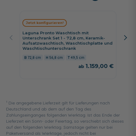
Jetzt konfigurieren!
Jetzt 
Laguna Pronto Waschtisch mit
Laguna
Unterschrank Set 1 - 72,8 cm, Keramik-
172 cm,
Aufsatzwaschtisch, Waschtischplatte und
cm brei
Waschtischunterschrank
172 c
72,8 cm
56,8 cm
49,5 cm
1.159,00 €
1
Die angegebene Lieferzeit gilt für Lieferungen nach
Deutschland und ab dem auf den Tag des
Zahlungseinganges folgenden Werktag. Ist das Ende der
Lieferzeit ein Sonn- oder Feiertag, so verschiebt sich dieses
auf den folgenden Werktag. Samstage gelten nur bei
Paketversand als Werktage, jedoch nicht bei