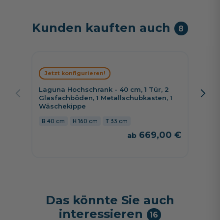
Kunden kauften auch
8
Jetzt konfigurieren!
Jetzt 
Laguna Hochschrank - 40 cm, 1 Tür, 2
Puris 
Glasfachböden, 1 Metallschubkasten, 1
Türen,
Wäschekippe
40 c
40 cm
160 cm
33 cm
669,00 €
Das könnte Sie auch
interessieren
16