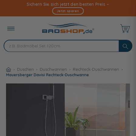
Direkt
Sichern Sie sich jetzt den besten Preis –
zum
Jetzt sparen
Inhalt
Duschen
Duschwannen
Rechteck-Duschwannen
Mauersberger Davisi Rechteck-Duschwanne