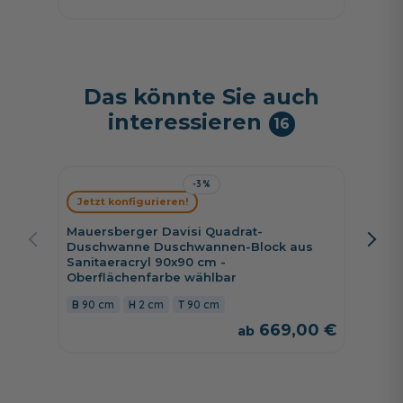
Das könnte Sie auch
interessieren
16
-3%
Jetzt konfigurieren!
Jetzt 
Mauersberger Davisi Quadrat-
Mauers
Duschwanne Duschwannen-Block aus
Duschw
Sanitaeracryl 90x90 cm -
Sanitae
Oberflächenfarbe wählbar
Oberfl
90 cm
2 cm
90 cm
100 c
669,00 €