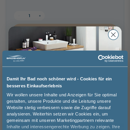
−
+
In den Warenkorb
Artikel merken
Spedition
Lieferzeit:
Sicher einkaufen
Damit Ihr Bad noch schöner wird - Cookies für ein
ca. 1 - 2 Wochen
i
besseres Einkaufserlebnis
Jetzt 50 € sparen!
Wir wollen unsere Inhalte und Anzeigen für Sie optimal
gestalten, unsere Produkte und die Leistung unsere
Website stetig verbessern sowie die Zugriffe darauf
Melde Sie sich hier zu unserem
Weitere Artikel der Serie
analysieren. Weiterhin setzen wir Cookies ein, um
Newsletter an und sparen Sie
Mauersberger Badewannen
gemeinsam mit unseren Marketingpartnern relevante
50€* auf Ihre Bestellung!
Inhalte und interessengerechte Werbung zu zeigen. Ihre