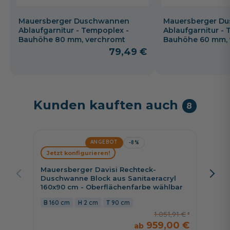
Mauersberger Duschwannen
Mauersberger D
Ablaufgarnitur - Tempoplex -
Ablaufgarnitur -
Bauhöhe 80 mm, verchromt
Bauhöhe 60 mm, 
79,49 €
Kunden kauften auch
8
ANGEBOT
-8%
Jetzt konfigurieren!
Jetzt 
Mauersberger Davisi Rechteck-
Mauers
Duschwanne Block aus Sanitaeracryl
Duschw
160x90 cm - Oberflächenfarbe wählbar
120x75
160 cm
2 cm
90 cm
120 
1.051,91 €
959,00 €