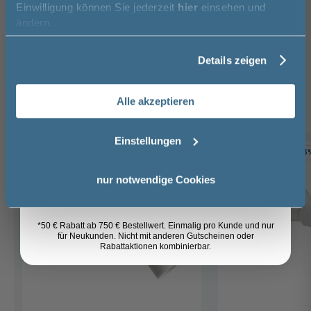
Einwilligung können Sie jederzeit
hier
einsehen und
Vorname
ändern.
Das passt dazu
Details zeigen
Nachname
Duschwannen Ablaufgarnitur (6)
Alle akzeptieren
Email
Einstellungen
-4%
-3
Anmelden
nur notwendige Cookies
*50 € Rabatt ab 750 € Bestellwert. Einmalig pro Kunde und nur
für Neukunden. Nicht mit anderen Gutscheinen oder
Rabattaktionen kombinierbar.