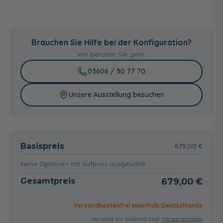
Weiss, Oberfläche
Rein-Weiss,
glänzend
Oberfläche matt-
Brauchen Sie Hilfe bei der Konfiguration?
finish (R10)
Wir beraten Sie gern.
100,00 €
03606 / 50 77 70
Unsere Ausstellung besuchen
Basispreis
679,00 €
keine Optionen mit Aufpreis ausgewählt
Gesamtpreis
679,00 €
Versandkostenfrei innerhalb Deutschlands
Versand ins Ausland zzgl.
Versandkosten