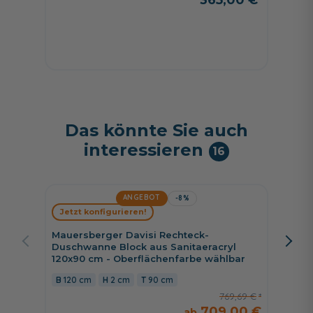
365,00 €
140 
Das könnte Sie auch
interessieren
16
ANGEBOT
-8%
Jetzt konfigurieren!
Jetzt 
Mauersberger Davisi Rechteck-
Mauers
Duschwanne Block aus Sanitaeracryl
Duschw
120x90 cm - Oberflächenfarbe wählbar
100x90 
120 cm
2 cm
90 cm
100 c
769,69 €
709,00 €