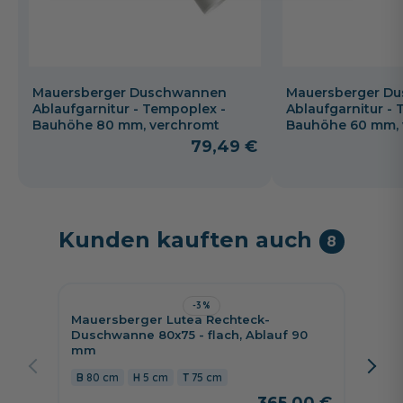
Mauersberger Duschwannen
Mauersberger D
Ablaufgarnitur - Tempoplex -
Ablaufgarnitur -
Bauhöhe 80 mm, verchromt
Bauhöhe 60 mm, 
79,49 €
Kunden kauften auch
8
-3%
Mauersberger Lutea Rechteck-
Jetzt 
Duschwanne 80x75 - flach, Ablauf 90
mm
HSK Re
100 x 
80 cm
5 cm
75 cm
Polyme
Ablauf