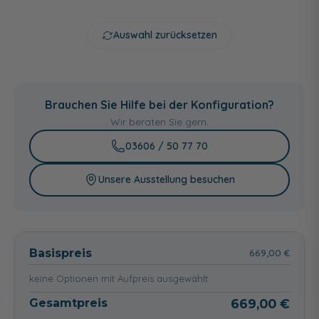
Auswahl zurücksetzen
Weiss, Oberfläche
Rein-Weiss,
glänzend
Oberfläche matt-
Brauchen Sie Hilfe bei der Konfiguration?
finish (R10)
Wir beraten Sie gern.
87,00 €
03606 / 50 77 70
Unsere Ausstellung besuchen
Basispreis
669,00 €
keine Optionen mit Aufpreis ausgewählt
Gesamtpreis
669,00 €