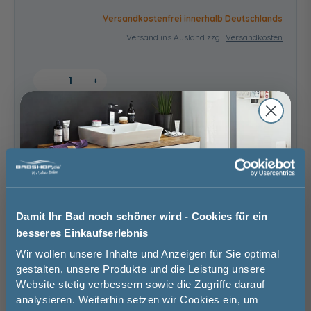
Versandkostenfrei innerhalb Deutschlands
Versand ins Ausland zzgl.
Versandkosten
−
+
In den Warenkorb
Artikel merken
Damit Ihr Bad noch schöner wird - Cookies für ein
Spedition
Lieferzeit:
Sicher einkaufen
besseres Einkaufserlebnis
ca. 1 - 2 Wochen
i
Jetzt 50 € sparen!
Wir wollen unsere Inhalte und Anzeigen für Sie optimal
gestalten, unsere Produkte und die Leistung unsere
Website stetig verbessern sowie die Zugriffe darauf
Melde Sie sich hier zu unserem
analysieren. Weiterhin setzen wir Cookies ein, um
Newsletter an und sparen Sie
Weitere Artikel der Serie