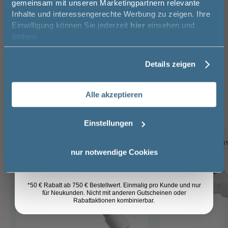
gemeinsam mit unseren Marketingpartnern relevante
50€* auf Ihre Bestellung!
Mauersberger Badewannen
Inhalte und interessengerechte Werbung zu zeigen. Ihre
Einwilligung können Sie jederzeit
hier
einsehen und
Vorname
ändern.
Das passt dazu
Details zeigen
Nachname
Duschwannen Ablaufgarnitur (6)
Alle akzeptieren
Email
Einstellungen
-4%
-3
Anmelden
nur notwendige Cookies
*50 € Rabatt ab 750 € Bestellwert. Einmalig pro Kunde und nur
für Neukunden. Nicht mit anderen Gutscheinen oder
Rabattaktionen kombinierbar.