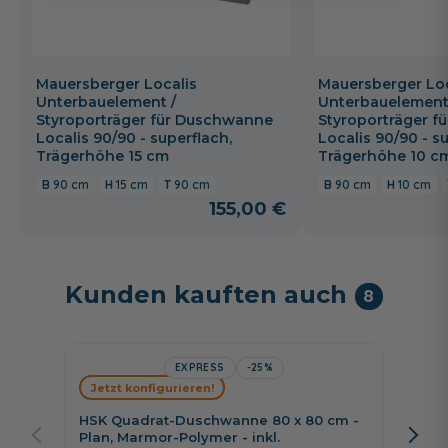
Mauersberger Localis
Mauersberger Loc
Unterbauelement /
Unterbauelement
Styroporträger für Duschwanne
Styroporträger 
Localis 90/90 - superflach,
Localis 90/90 - s
Trägerhöhe 15 cm
Trägerhöhe 10 c
90 cm
15 cm
90 cm
90 cm
10 cm
155,00 €
Kunden kauften auch
8
EXPRESS
-25%
Jetzt konfigurieren!
Jetzt 
HSK Quadrat-Duschwanne 80 x 80 cm -
HSK Qu
Plan, Marmor-Polymer - inkl.
superf