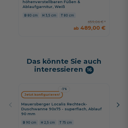
höhenverstellbaren Füßen &
& Abla
Ablaufgarnitur, Weiß
100 
80 cm
3,5 cm
80 cm
659,06 €
489,00 €
Das könnte Sie auch
interessieren
16
-3%
Mauers
Jetzt konfigurieren!
Styropo
90/90 -
Mauersberger Localis Rechteck-
Duschwanne 90x75 - superflach, Ablauf
90 cm
90 mm
90 cm
2,5 cm
75 cm