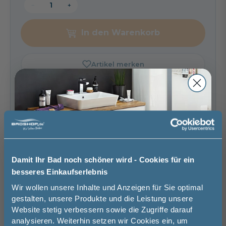
−
+
In den Warenkorb
Artikel merken
Spedition
Lieferzeit:
Sicher einkaufen
ca. 1 - 2 Wochen
i
Damit Ihr Bad noch schöner wird - Cookies für ein
Weitere Artikel der Serie
besseres Einkaufserlebnis
Mauersberger Badewannen
Jetzt 50 € sparen!
Wir wollen unsere Inhalte und Anzeigen für Sie optimal
gestalten, unsere Produkte und die Leistung unsere
Website stetig verbessern sowie die Zugriffe darauf
Melde Sie sich hier zu unserem
analysieren. Weiterhin setzen wir Cookies ein, um
Newsletter an und sparen Sie