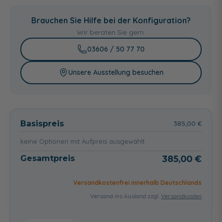
ohne
mit
mit
Montagerahmen,
Montagerahmen,
Brauchen Sie Hilfe bei der Konfiguration?
Füßen und
Füßen,
Randverstärkung
Randverstärkung
Wir beraten Sie gern.
und Dichtvlies
224,00 €
298,00 €
03606 / 50 77 70
Unsere Ausstellung besuchen
Basispreis
385,00 €
keine Optionen mit Aufpreis ausgewählt
Gesamtpreis
385,00 €
Versandkostenfrei innerhalb Deutschlands
Versand ins Ausland zzgl.
Versandkosten