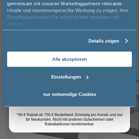
gemeinsam mit unseren Marketingpartnern relevante
Das passt dazu
50€* auf Ihre Bestellung!
Inhalte und interessengerechte Werbung zu zeigen. Ihre
Einwilligung können Sie jederzeit
hier
einsehen und
Unterbauelement (2)
Duschwannenfüße (1)
Vorname
ändern.
Wannenanker (1)
Wannenrand-Klemmschiene (1)
Wannendichtband (1)
Details zeigen
Nachname
Duschwannen Ablaufgarnitur (4)
Alle akzeptieren
Email
Einstellungen
-3%
-2
Anmelden
nur notwendige Cookies
*50 € Rabatt ab 750 € Bestellwert. Einmalig pro Kunde und nur
für Neukunden. Nicht mit anderen Gutscheinen oder
Rabattaktionen kombinierbar.