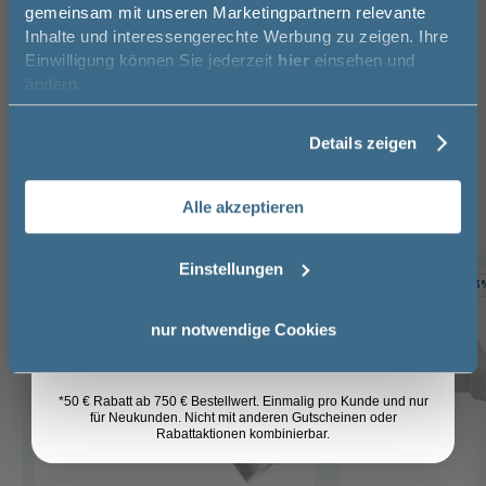
gemeinsam mit unseren Marketingpartnern relevante
Das passt dazu
50€* auf Ihre Bestellung!
Inhalte und interessengerechte Werbung zu zeigen. Ihre
Einwilligung können Sie jederzeit
hier
einsehen und
Duschwannen Ablaufgarnitur (4)
Vorname
ändern.
Wannendichtband (1)
Duschwannenfüße (1)
Wannenanker (1)
Wannenrand-Klemmschiene (1)
Details zeigen
Nachname
Unterbauelement (2)
Alle akzeptieren
Email
Einstellungen
-4%
-3
Anmelden
nur notwendige Cookies
*50 € Rabatt ab 750 € Bestellwert. Einmalig pro Kunde und nur
für Neukunden. Nicht mit anderen Gutscheinen oder
Rabattaktionen kombinierbar.