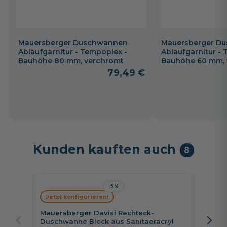
Mauersberger Duschwannen
Mauersberger D
Ablaufgarnitur - Tempoplex -
Ablaufgarnitur -
Bauhöhe 80 mm, verchromt
Bauhöhe 60 mm, 
79,49 €
Kunden kauften auch
8
-3%
Mauers
Jetzt konfigurieren!
Duschw
Mauersberger Davisi Rechteck-
80 c
Duschwanne Block aus Sanitaeracryl