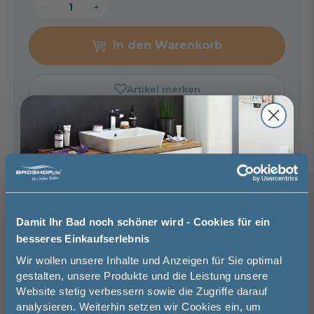
−
+
In den Warenkorb
Artikel merken
Spedition
Lieferzeit:
Sicher einkaufen
ca. 1 - 2 Wochen
i
Damit Ihr Bad noch schöner wird - Cookies für ein
Weitere Artikel der Serie
besseres Einkaufserlebnis
Mauersberger Badewannen
Jetzt 50 € sparen!
Wir wollen unsere Inhalte und Anzeigen für Sie optimal
gestalten, unsere Produkte und die Leistung unsere
Website stetig verbessern sowie die Zugriffe darauf
Melde Sie sich hier zu unserem
analysieren. Weiterhin setzen wir Cookies ein, um
Newsletter an und sparen Sie