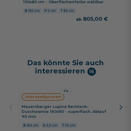
130x80 cm - Oberflächenfarbe wählbar
130 cm
2 cm
80 cm
805,00 €
Das könnte Sie auch
interessieren
16
-3%
Mauers
Jetzt konfigurieren!
Styrop
160/90 
Mauersberger Lupina Rechteck-
Duschwanne 160x90 - superflach, Ablauf
90 cm
90 mm
160 cm
2,5 cm
90 cm