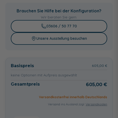
ohne
mit
mit
Montagerahmen,
Montagerahmen,
Brauchen Sie Hilfe bei der Konfiguration?
Füßen und
Füßen,
Randverstärkung
Randverstärkung
Wir beraten Sie gern.
und Dichtvlies
261,00 €
323,00 €
03606 / 50 77 70
Unsere Ausstellung besuchen
Basispreis
605,00 €
keine Optionen mit Aufpreis ausgewählt
Gesamtpreis
605,00 €
Versandkostenfrei innerhalb Deutschlands
Versand ins Ausland zzgl.
Versandkosten