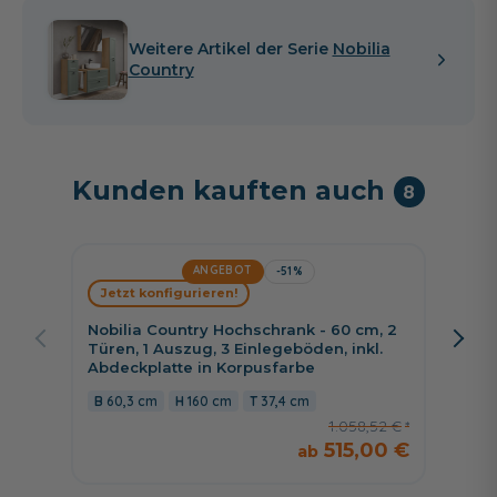
Weitere Artikel der Serie
Nobilia
Country
Kunden kauften auch
8
ANGEBOT
-51%
Jetzt konfigurieren!
Jetzt 
Nobilia Country Hochschrank - 60 cm, 2
Nobili
Türen, 1 Auszug, 3 Einlegeböden, inkl.
Türen, 
Abdeckplatte in Korpusfarbe
Abdeck
60,3 cm
160 cm
37,4 cm
45,3
1.058,52 €
515,00 €