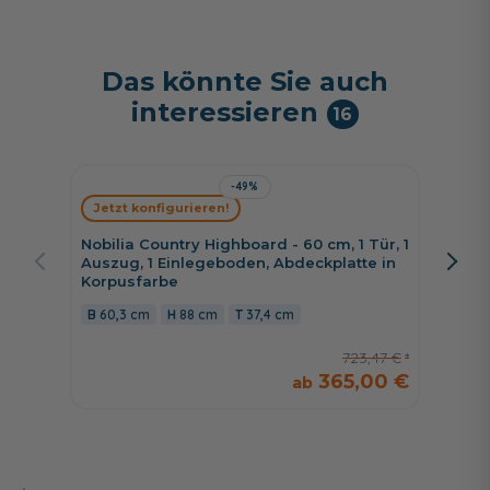
Das könnte Sie auch
interessieren
16
-49%
Jetzt konfigurieren!
Jetzt 
Nobilia Country Highboard - 60 cm, 1 Tür, 1
Nobilia
Auszug, 1 Einlegeboden, Abdeckplatte in
Untersc
Korpusfarbe
Möbelw
mit Sc
60,3 cm
88 cm
37,4 cm
81 cm
723,47 €
365,00 €