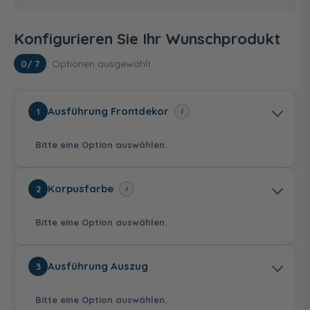
Konfigurieren Sie Ihr Wunschprodukt
Optionen ausgewählt
0
/ 7
Ausführung Frontdekor
i
1
Bitte eine Option auswählen.
Korpusfarbe
i
2
Bitte eine Option auswählen.
Frame
Frame
Frame
Ausführung Auszug
3
Lacklaminat
Lacklaminat
Lacklaminat
Holzstruktur Weiß
Holzstruktur
Holzstruktur Olive
Steinblau
Bitte eine Option auswählen.