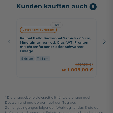
Kunden kauften auch
8
-42%
Jetzt konfigurieren!
Jetzt 
Pelipal Balto Badmöbel Set 4-3 - 66 cm,
Pelipa
Mineralmarmor- od. Glas-WT, Fronten
cm, Mi
mit chromfarbener oder schwarzer
Glaswa
Einlage
Auszü
66 cm
46 cm
64,4
1.757,30 €
1.009,00 €
1
Die angegebene Lieferzeit gilt für Lieferungen nach
Deutschland und ab dem auf den Tag des
Zahlungseinganges folgenden Werktag. Ist das Ende der
Lieferzeit ein Sonn- oder Feiertag, so verschiebt sich dieses