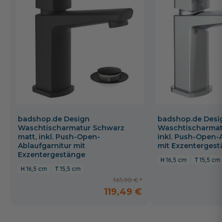
badshop.de Design
badshop.de Desi
Waschtischarmatur Schwarz
Waschtischarmat
matt, inkl. Push-Open-
inkl. Push-Open-
Ablaufgarnitur mit
mit Exzenterges
Exzentergestänge
16,5 cm
15,5 cm
16,5 cm
15,5 cm
161,98 €
119,49 €