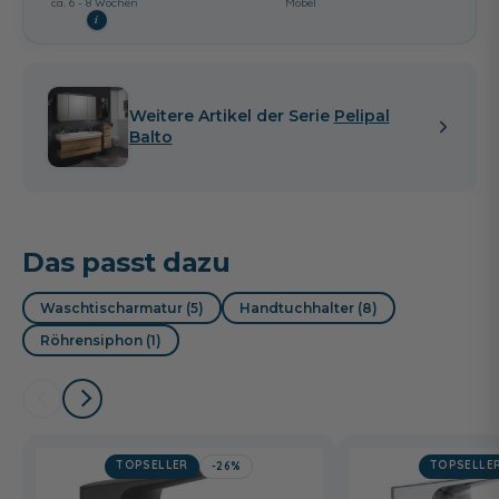
ca. 6 - 8 Wochen
Möbel
i
Weitere Artikel der Serie
Pelipal
Balto
Das passt dazu
Waschtischarmatur (5)
Handtuchhalter (8)
Röhrensiphon (1)
TOPSELLER
TOPSELLE
-26%