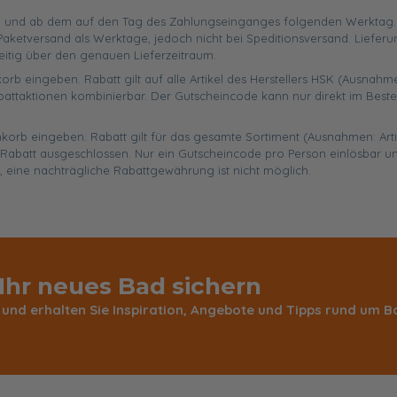
 und ab dem auf den Tag des Zahlungseinganges folgenden Werktag. Ist
aketversand als Werktage, jedoch nicht bei Speditionsversand. Liefer
eitig über den genauen Lieferzeitraum.
orb eingeben. Rabatt gilt auf alle Artikel des Herstellers HSK (Ausnahme
battaktionen kombinierbar. Der Gutscheincode kann nur direkt im Best
enkorb eingeben. Rabatt gilt für das gesamte Sortiment (Ausnahmen: Art
abatt ausgeschlossen. Nur ein Gutscheincode pro Person einlösbar un
, eine nachträgliche Rabattgewährung ist nicht möglich.
 Ihr neues Bad sichern
 und erhalten Sie Inspiration, Angebote und Tipps rund um