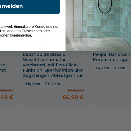
nmelden
tellwert. Einmalig pro Kunde und nur
t mit anderen Gutscheinen oder
tionen kombinierbar.
badshop.de Classic
Pelipal Handtuch
Waschtischarmatur
Korpusmontage, 
ush-
verchromt, mit Eco-Click-
6,5 cm
3 cm
mit
Funktion, Sparfunktion und
Zugstangen-Ablaufgarnitur
16,2 cm
14,2 cm
61,98 €
99,99 €
,49 €
66,99 €