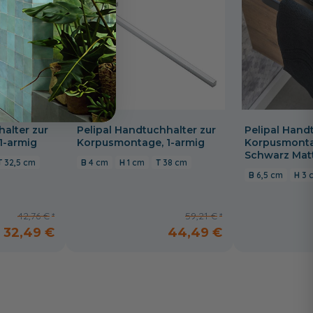
halter zur
Pelipal Handtuchhalter zur
Pelipal Hand
1-armig
Korpusmontage, 1-armig
Korpusmontag
Schwarz Mat
32,5 cm
4 cm
1 cm
38 cm
6,5 cm
3 
42,76 €
59,21 €
32,49 €
44,49 €