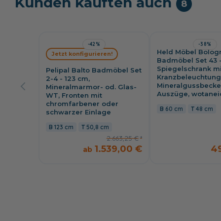
Kunden kauften auch
8
-42%
-38%
Held Möbel Bolog
Jetzt konfigurieren!
Badmöbel Set 43 -
Spiegelschrank mi
Pelipal Balto Badmöbel Set
Kranzbeleuchtung
2-4 - 123 cm,
Mineralgussbecke
Mineralmarmor- od. Glas-
Auszüge, wotanei
WT, Fronten mit
chromfarbener oder
60 cm
48 cm
schwarzer Einlage
123 cm
50,8 cm
2.663,25 €
1.539,00 €
4