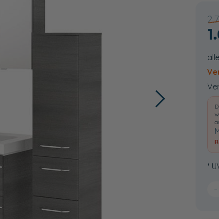
2.
1
all
Ve
Ver
D
w
a
M
R
* U
−