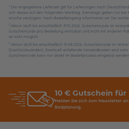
1
Die angegebene Lieferzeit gilt für Lieferungen nach Deutschland
sich dieses auf den folgenden Werktag. Samstage gelten nur bei P
Woche verzögern. Nach Bestelleingang informieren wir Sie rechtz
3
Aktion läuft bis einschließlich 31.10.2026. Gutscheincode im Warenk
Gutscheincode pro Bestellung einlösbar und nicht mit anderen Ra
ist nicht möglich.
5
Aktion läuft bis einschließlich 10.08.2026. Gutscheincode im War
Duschrückwänden). Eventuell anfallende Versandkosten sind vom R
Gutscheincode kann nur direkt im Bestellprozess eingelöst werden
10 € Gutschein für
Melden Sie sich zum Newsletter an
Badplanung.