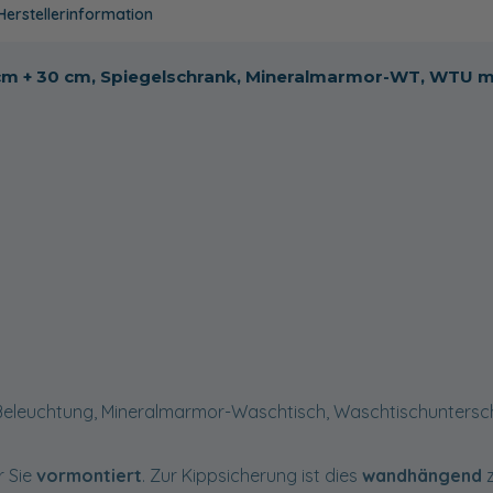
Herstellerinformation
0 cm + 30 cm, Spiegelschrank, Mineralmarmor-WT, WTU m
Beleuchtung, Mineralmarmor-Waschtisch, Waschtischuntersc
r Sie
vormontiert
. Zur Kippsicherung ist dies
wandhängend