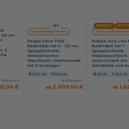
ANGEBOT
AKTIO
-38%
na
Jetzt konfigurieren!
Jetzt konfigurieren
 60 cm,
t
Pelipal Serie 7045
Nobilia Juna Line 
,
Badmöbel Set 11 - 133 cm,
Badmöbel Set 7 - 
n, 2
Spiegelschrank,
Spiegelschrank,
che
Mineralmarmor-
Möbelwaschtisch,
Waschtisch, Unterschrank
Unterschrank mit
mit 2 Auszügen
Schublade und A
133,2 cm
49,8 cm
121 cm
48,7 cm
799,99 €
3.255,38 €
95,00 €
2.009,00 €
1.6