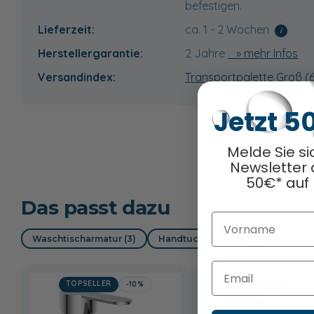
befestigen.
Lieferzeit:
ca. 1 - 2 Wochen
i
Herstellergarantie:
2 Jahre
» mehr Infos
Versandindex:
Transportpalette Groß (
Jetzt 5
Melde Sie si
Newsletter 
50€* auf 
Das passt dazu
Vorname
Waschtischarmatur (3)
Handtuchhalter (3)
Röhrensip
Email
TOPSELLER
TOPSELLER
-10%
-26%