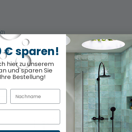
60)
0 € sparen!
ch hier zu unserem
an und sparen Sie
Ihre Bestellung!
Nachname
hon (1)
TOPSELLER
-33%