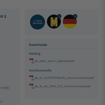
it 2
2 Jahre
Garantie
Downloads
Katalog
pe_balto_sprint_typenliste.pdf
Anschlussmaße
pe_bl_mcl513033bz113s_anschlussmasse.pdf
pe_bl_set_0014_023_anschlussmasse.pdf
hrank
zu