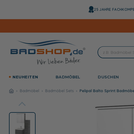
Direkt
zum
25 JAHRE FACHKOMP
Inhalt
NEUHEITEN
BADMÖBEL
DUSCHEN
Badmöbel
Badmöbel Sets
Pelipal Balto Sprint Badmöbe