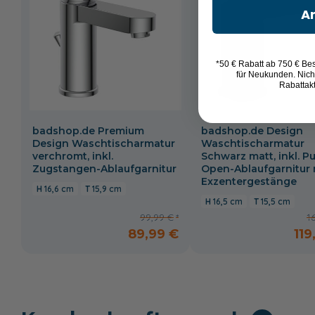
A
*50 € Rabatt ab 750 € Bes
für Neukunden. Nich
Rabattak
badshop.de Premium
badshop.de Design
Design Waschtischarmatur
Waschtischarmatur
verchromt, inkl.
Schwarz matt, inkl. P
Zugstangen-Ablaufgarnitur
Open-Ablaufgarnitur 
Exzentergestänge
16,6 cm
15,9 cm
16,5 cm
15,5 cm
99,99 €
1
89,99 €
119