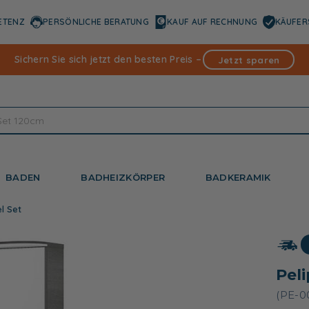
ETENZ
PERSÖNLICHE BERATUNG
KAUF AUF RECHNUNG
KÄUFER
Sichern Sie sich jetzt den besten Preis –
Jetzt sparen
BADEN
BADHEIZKÖRPER
BADKERAMIK
l Set
Pel
(PE-0