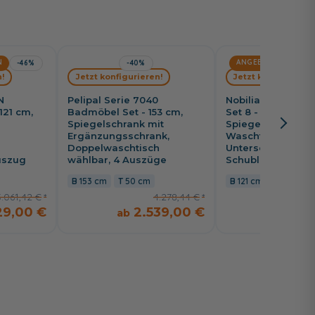
N
ANGEBOT
AKTIO
-46%
-40%
!
Jetzt konfigurieren!
Jetzt konfiguriere
N
Pelipal Serie 7040
Nobilia City Line
121 cm,
Badmöbel Set - 153 cm,
Set 8 - 121 cm,
Spiegelschrank mit
Spiegelschrank,
Ergänzungsschrank,
Waschtisch wählb
Doppelwaschtisch
Unterschrank mit
uszug
wählbar, 4 Auszüge
Schublade und A
153 cm
50 cm
121 cm
48,7 cm
3.061,42 €
4.278,44 €
29,00 €
2.539,00 €
1.