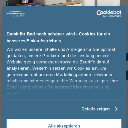
Das passt dazu
Waschtischarmatur (3)
Handtuchhalter (3)
Röhrensiphon (1)
Damit Ihr Bad noch schöner wird - Cookies für ein
besseres Einkaufserlebnis
Jetzt 50 € sparen!
Wir wollen unsere Inhalte und Anzeigen für Sie optimal
gestalten, unsere Produkte und die Leistung unsere
TOPSELLER
TOPSELLE
-10%
Website stetig verbessern sowie die Zugriffe darauf
Melde Sie sich hier zu unserem
analysieren. Weiterhin setzen wir Cookies ein, um
Newsletter an und sparen Sie
gemeinsam mit unseren Marketingpartnern relevante
50€* auf Ihre Bestellung!
Inhalte und interessengerechte Werbung zu zeigen. Ihre
Einwilligung können Sie jederzeit
hier
einsehen und
Vorname
ändern.
Details zeigen
Nachname
Alle akzeptieren