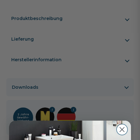
Produktbeschreibung
Lieferung
Herstellerinformation
Downloads
2 Jahre
Gewähr­
leistung