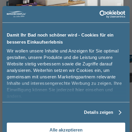
Das passt dazu
Waschtischarmatur (3)
Handtuchhalter (3)
Röhrensiphon (1)
Damit Ihr Bad noch schöner wird - Cookies für ein
besseres Einkaufserlebnis
Jetzt 50 € sparen!
Wir wollen unsere Inhalte und Anzeigen für Sie optimal
gestalten, unsere Produkte und die Leistung unsere
TOPSELLER
TOPSELLE
-10%
Website stetig verbessern sowie die Zugriffe darauf
Melde Sie sich hier zu unserem
analysieren. Weiterhin setzen wir Cookies ein, um
Newsletter an und sparen Sie
gemeinsam mit unseren Marketingpartnern relevante
50€* auf Ihre Bestellung!
Inhalte und interessengerechte Werbung zu zeigen. Ihre
Einwilligung können Sie jederzeit
hier
einsehen und
Vorname
ändern.
Details zeigen
Nachname
Alle akzeptieren